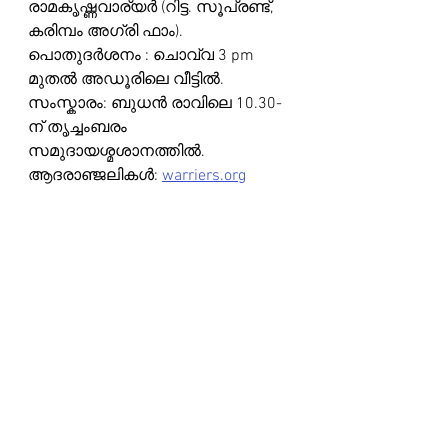
രാമകൃഷ്ണവാര്യർ (റിട്ട. സൂപ്രണ്ട്, 
കരിമ്പം അഗ്രി ഫാം). 
പൊതുദർശനം : ചൊവ്വ 3 pm 
മുതൽ അഡൂരിലെ വീട്ടിൽ. 
സംസ്കാരം: ബുധൻ രാവിലെ 10.30-
ന് തൃച്ചംബരം 
സമുദായശ്മശാനത്തിൽ.
ആദരാഞ്ജലികൾ: 
warriers.org