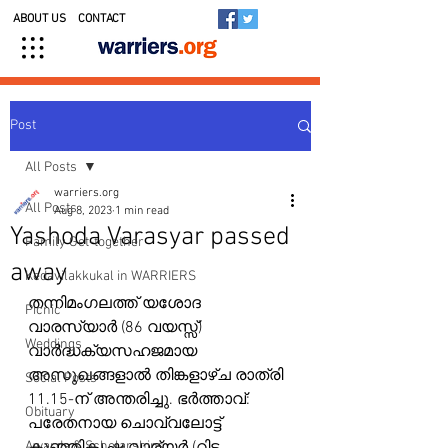
ABOUT US
CONTACT
Post
All Posts
warriers.org
All Posts
Aug 8, 2023
1 min read
Yashoda Varasyar passed
Family Get-together
away
Kedavilakkukal in WARRIERS
തന്നിമംഗലത്ത് യശോദ 
Picnic
വാരസ്യാർ (86 വയസ്സ്) 
Weddings
വാർദ്ധക്യസഹജമായ 
അസുഖങ്ങളാൽ തിങ്കളാഴ്ച രാത്രി 
Social Posts
11.15-ന് അന്തരിച്ചു. ഭർത്താവ്: 
Obituary
പരേതനായ ചൊവ്വലോട്ട് 
Awards & Scholarships