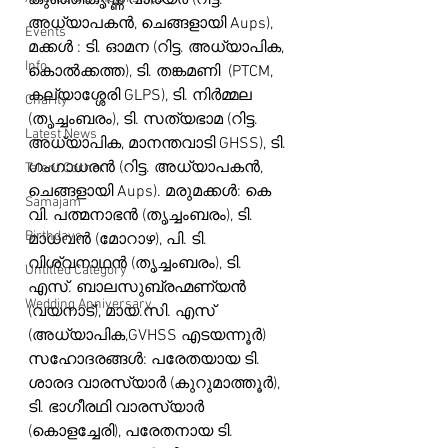
കുഞ്ഞികൃഷ്ണ വാര്യർ (റിട്ട. 
അധ്യാപകൻ, ചെങ്ങളായി Aups), 
Events
മക്കൾ : ടി. ഓമന (റിട്ട. അധ്യാപിക, 
Info
കൊൽക്കത്ത), ടി. തങ്കമണി  (PTCM, 
കല്യാശ്ശേരി GLPS), ടി. നിർമ്മല 
Charity
(തൃച്ചംബരം), ടി. സത്യഭാമ (റിട്ട. 
Latest News
അധ്യാപിക, മാനന്തവാടി GHSS), ടി. 
ഗംഗാധരൻ (റിട്ട. അധ്യാപകൻ, 
Talent Corner
ചെങ്ങളായി Aups). മരുമക്കൾ: കെ 
Samajam
വി. പത്മനാഭൻ (തൃച്ചംബരം), ടി. 
Birthdays
മാധവൻ (മോറാഴ), പി. ടി. 
വിശ്വനാഥൻ (തൃച്ചംബരം), ടി. 
Untitled Category
എസ്. ബാലസുബ്രഹ്മണ്യൻ 
Wedding Anniversary
(വയനാട്), മായ.സി. എസ് 
(അധ്യാപിക,GVHSS എടയന്നൂർ) 
സഹോദരങ്ങൾ: പരേതയായ ടി. 
ശാരദ വാരസ്യാർ (കുറുമാത്തൂർ), 
ടി. ഭാഗീരഥി വാരസ്യാർ 
(കൊളച്ചേരി), പരേതനായ ടി. 