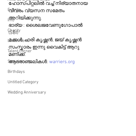
ഹോസ്പിറ്റലിൽ വച്ച് നിര്യാതനായ 
Events
വിവരം വ്യസന സമേതം 
അറിയിക്കുന്നു.
Info
ഭാര്യ : ശൈലജവേണുഗോപാൽ 
Charity
(SBI)
മക്കൾ: ഹരി കൃഷ്ണൻ, ജയ് കൃഷ്ണൻ 
Latest News
സംസ്കാരം ഇന്നു വൈകിട്ട് ആറു 
Talent Corner
മണിക്ക്.
Samajam
ആദരാഞ്ജലികൾ: 
warriers.org
Birthdays
Untitled Category
Wedding Anniversary