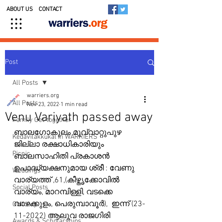
ABOUT US
CONTACT
Post
All Posts
warriers.org
All Posts
Nov 23, 2022
1 min read
Venu Variyath passed away
Family Get-together
ബാലഗോകുലം മുവ്വാറ്റുപുഴ 
Kedavilakkukal in WARRIERS
ജില്ലാ രക്ഷാധികാരിയും 
Picnic
ബാലസാഹിതി പ്രകാശൻ 
ഉപാദ്ധ്യക്ഷനുമായ ശ്രീ : വേണു 
Weddings
വാര്യത്ത് ,61,(കീഴ്തൃക്കോവിൽ 
Social Posts
വാര്യം, മാറമ്പിള്ളി, വടക്കെ 
വാഴക്കുളം, പെരുമ്പാവൂർ),  ഇന്ന് (23-
Obituary
11-2022) ആലുവ രാജഗിരി 
Awards & Scholarships