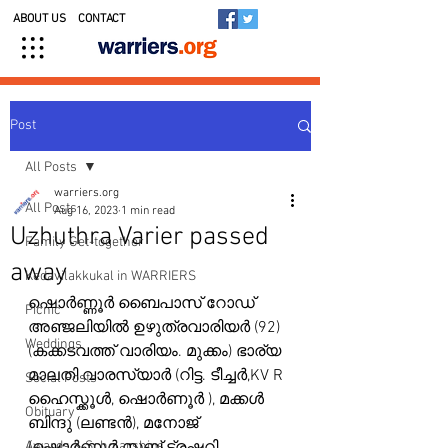
ABOUT US
CONTACT
Post
All Posts
warriers.org
All Posts
Aug 16, 2023
1 min read
Uzhuthra Varier passed
Family Get-together
away
Kedavilakkukal in WARRIERS
ഷൊർണ്ണൂർ ബൈപാസ് റോഡ് 
Picnic
അഞ്ജലിയിൽ ഉഴുത്രവാരിയർ (92) 
Weddings
(കക്കടവത്ത് വാരിയം. മുക്കം) ഭാര്യ 
മാലതി വാരസ്യാർ (റിട്ട. ടീച്ചർ,KV R 
Social Posts
ഹൈസ്ക്കൂൾ, ഷൊർണൂർ ), മക്കൾ 
Obituary
ബിന്ദു (ലണ്ടൻ), മനോജ് 
Awards & Scholarships