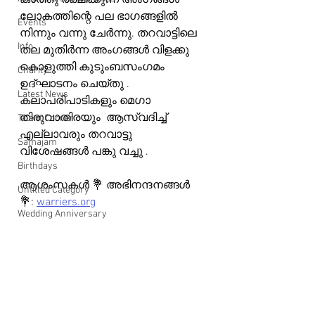
കാത്തു രക്ഷിക്കുന്ന അംഗങ്ങൾ 
ലോകത്തിന്റെ പല ഭാഗങ്ങളിൽ 
Events
നിന്നും വന്നു ചേർന്നു. തറവാട്ടിലെ 
Info
തല മുതിർന്ന അംഗങ്ങൾ വിളക്കു 
കൊളുത്തി കുടുംബസംഗമം 
Charity
ഉദ്ഘാടനം ചെയ്തു . 
Latest News
കലാപരിപാടികളും മെഗാ 
തിരുവാതിരയും  ആസ്വദിച്ച് 
Talent Corner
എല്ലാവരും തറവാട്ടു 
Samajam
വിശേഷങ്ങൾ പങ്കു വച്ചു .
Birthdays
ആശംസകൾ 💐 അഭിനന്ദനങ്ങൾ 
Untitled Category
💐: 
warriers.org
Wedding Anniversary