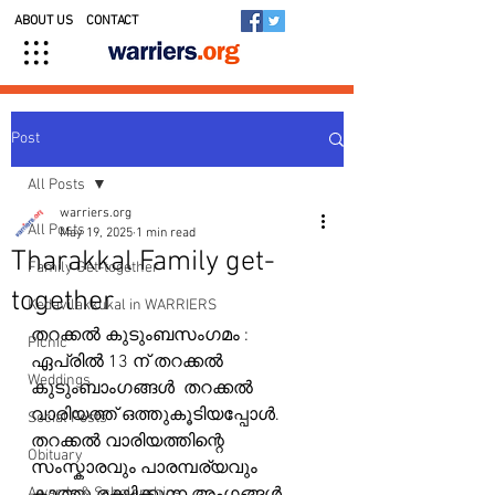
ABOUT US
CONTACT
Post
All Posts
warriers.org
All Posts
May 19, 2025
1 min read
Tharakkal Family get-
Family Get-together
together
Kedavilakkukal in WARRIERS
തറക്കൽ കുടുംബസംഗമം : 
Picnic
ഏപ്രിൽ 13 ന് തറക്കൽ 
Weddings
കുടുംബാംഗങ്ങൾ  തറക്കൽ 
വാരിയത്ത് ഒത്തുകൂടിയപ്പോൾ.  
Social Posts
തറക്കൽ വാരിയത്തിന്റെ 
Obituary
സംസ്കാരവും പാരമ്പര്യവും 
Awards & Scholarships