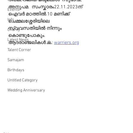
ദീപക്, ദിലീപ്: മരുമക്കൾ  സുഭാഷ്, 
അനുപമ.  സംസ്കാരം22.11.2023ന് 
Events
ഐവർ മഠത്തിൽ.10 മണിക്ക് 
Info
ചെമ്മലശ്ശേരിയിലെ 
സ്വവസതിയിൽ നിന്നും 
Charity
കൊണ്ടുപോകും.
Latest News
ആദരാഞ്ജലികൾ 🙏: 
warriers.org
Talent Corner
Samajam
Birthdays
Untitled Category
Wedding Anniversary