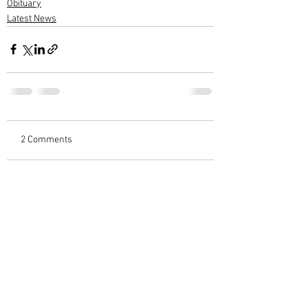
Obituary
Latest News
2 Comments
Write a comment...
Newest
Sreekumar C Varieth
Nov 22, 2023
ആദരാഞ്ജലികൾ🙏