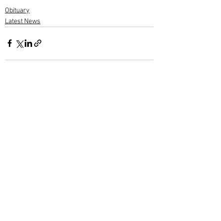
Obituary
Latest News
2 Comments
Write a comment...
Newest
Sreekumar C Varieth
Nov 25, 2022
ആദരാഞ്ജലികൾ🙏