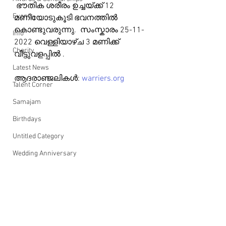
 ഭൗതിക ശരീരം ഉച്ചയ്ക്ക് 12 
Events
മണിയോടുകൂടി ഭവനത്തിൽ 
കൊണ്ടുവരുന്നു.  സംസ്കാരം 25-11-
Info
2022 വെള്ളിയാഴ്ച 3 മണിക്ക് 
Charity
വീട്ടുവളപ്പിൽ .
Latest News
ആദരാഞ്ജലികൾ: 
warriers.org
Talent Corner
Samajam
Birthdays
Untitled Category
Wedding Anniversary