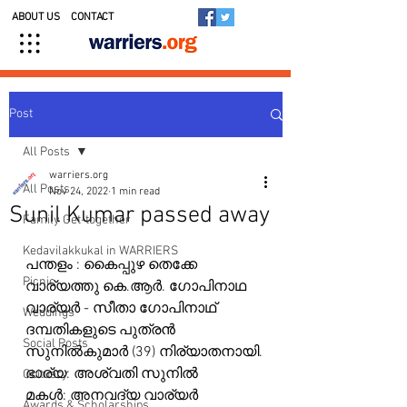
ABOUT US
CONTACT
Post
All Posts
warriers.org
All Posts
Nov 24, 2022
1 min read
Sunil Kumar passed away
Family Get-together
Kedavilakkukal in WARRIERS
പന്തളം : കൈപ്പുഴ തെക്കേ 
Picnic
വാര്യത്തു കെ.ആർ. ഗോപിനാഥ 
വാര്യർ - സീതാ ഗോപിനാഥ് 
Weddings
ദമ്പതികളുടെ പുത്രൻ 
Social Posts
സുനിൽകുമാർ (39) നിര്യാതനായി.
ഭാര്യ: അശ്വതി സുനിൽ
Obituary
മകൾ: അനവദ്യ വാര്യർ 
Awards & Scholarships