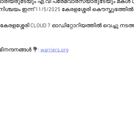
ാരിയരുടേയും എ.വി പ്രേമവാരസ്യാരുടേയും മകൾ ശ്രീ
നിശ്ചയം ഇന്ന് 11/5/2025 കേരളശ്ശേരി കൌസ്തുഭത്തിൽ വ
കേരളശ്ശേരി CLOUD 7 ഓഡിറ്റോറിയത്തിൽ വെച്ചു നടത
ന്ദനങ്ങൾ 💐: 
warriers.org