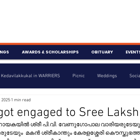
INGS
AWARDS & SCHOLARSHIPS
OBITUARY
EVENT
Kedavilakkukal in WARRIERS
Picnic
Weddings
Socia
, 2025
1 min read
s
Info
Charity
Latest News
Talent Corner
got engaged to Sree Laks
ിനായകയിൽ ശ്രീ പി.വി. വേണുഗോപാല വാരിയരുടേയും
nniversary
ുടേയും  മകൻ ശ്രീകാന്തും കേരളശ്ശേരി കൌസ്തുഭത്