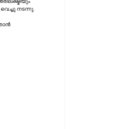
ലക്ഷ്മിയും 
െച്ചു നടന്നു.
്താൻ 