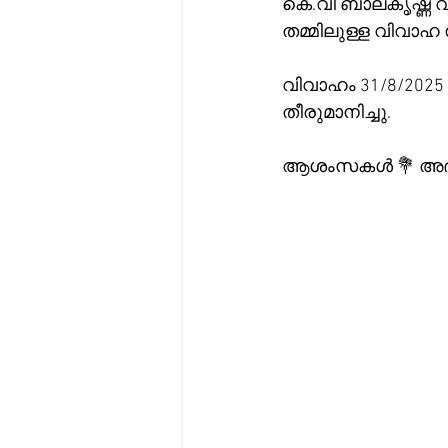
കെ.വി ബാലകൃഷ്ണ വ
തമ്മിലുള്ള വിവാഹ 
വിവാഹം 31/8/2025 
തീരുമാനിച്ചു.
ആശംസകൾ 💐 അഭിന