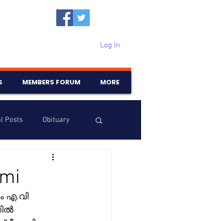
Log In
S
MEMBERS FORUM
MORE
l Posts
Obituary
Samajam
Birthdays
hmi
 എ.വി 
തിൽ 