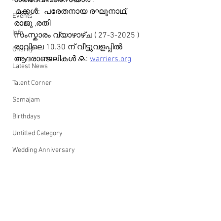
ശ്രീദേവിവാരസ്യാർ .   
 മക്കൾ:  പരേതനായ രഘുനാഥ്, 
Events
രാജു ,രതി     
Info
സംസ്കാരം വ്യാഴാഴ്ച ( 27-3-2025 ) 
രാവിലെ 10.30 ന് വീട്ടുവളപ്പിൽ
Charity
ആദരാഞ്ജലികൾ 🙏: 
warriers.org
Latest News
Talent Corner
Samajam
Birthdays
Untitled Category
Wedding Anniversary