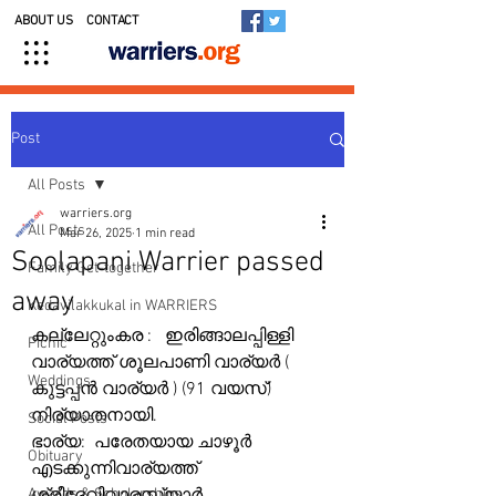
ABOUT US
CONTACT
Post
All Posts
warriers.org
All Posts
Mar 26, 2025
1 min read
Soolapani Warrier passed
Family Get-together
away
Kedavilakkukal in WARRIERS
കല്ലേറ്റുംകര :   ഇരിങ്ങാലപ്പിള്ളി 
Picnic
വാര്യത്ത് ശൂലപാണി വാര്യർ ( 
Weddings
കുട്ടപ്പൻ വാര്യർ ) (91 വയസ്) 
നിര്യാതനായി.  
Social Posts
ഭാര്യ:  പരേതയായ ചാഴൂർ 
Obituary
എടക്കുന്നിവാര്യത്ത് 
Awards & Scholarships