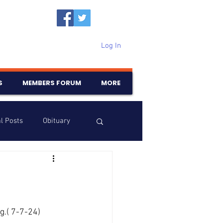
Log In
S
MEMBERS FORUM
MORE
l Posts
Obituary
Samajam
Birthdays
g.( 7-7-24)