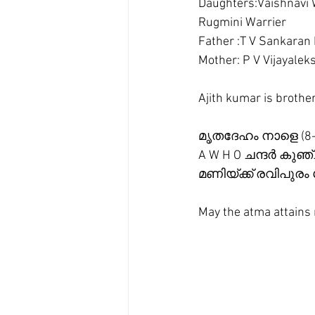
Daughters:Vaishnavi W
Rugmini Warrier 
Father :T V Sankaran 
Mother: P V Vijayalek
Ajith kumar is broth
മൃതദേഹം നാളെ (
A W H O ചന്ദർ കുഞ്
മണിയ്ക്ക് രവിപുരം
May the atma attains