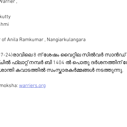
arrier ,
kutty 
shmi
er of Anila Ramkumar , Nangiarkulangara
8-7-24)രാവിലെ 8 ന് ശേഷം വൈറ്റില സിൽവർ സാ
ചിൽ ഫ്ലാറ്റ് നമ്പർ ബി 1404 ൽ പൊതു ദർശനത്തിന് ശേഷ
 ശാന്തി കവാടത്തിൽ സംസ്കാരകർമ്മങ്ങൾ നടത്തുന്നു.
 moksha: 
warriers.org