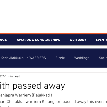
INGS
AWARDS & SCHOLARSHIPS
OBITUARY
EVENT
Kedavilakkukal in WARRIERS
Picnic
Weddings
Socia
2024
1 min read
s
Info
Charity
Latest News
Talent Corner
ith passed away
 Manjapra Warriem (Palakkad )
nniversary
umar (Chalakkal warriem Kidangoor) passed away this evenin