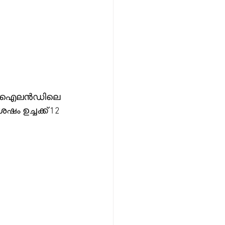
ൻഡ് ഐലൻഡിലെ 
ം ഉച്ചക്ക് 12 