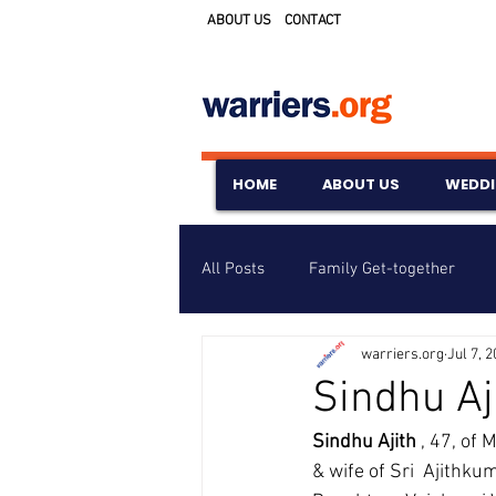
ABOUT US
CONTACT
HOME
ABOUT US
WEDD
All Posts
Family Get-together
warriers.org
Jul 7, 
Awards & Scholarships
Event
Sindhu Aj
Sindhu Ajith
 , 47, of
Untitled Category
Wedding A
& wife of Sri  Ajithk