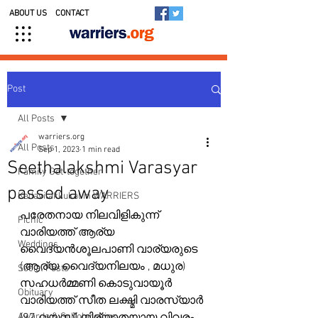
ABOUT US
CONTACT
Post
All Posts
warriers.org
All Posts
Sep 1, 2023
1 min read
Seethalakshmi Varasyar
Family Get-together
passed away
Kedavilakkukal in WARRIERS
പരേതനായ നിലവിളികുന്ന് 
Picnic
വാരിയത്ത് ആര്യ 
Weddings
വൈദ്യൻശൂലപാണി വാര്യരുടെ 
(ആര്യ വൈദ്യനിലയം , മധുര) 
Social Posts
സഹധർമ്മണി കൊടുവായൂർ 
Obituary
വാരിയത്ത് സീത ലക്ഷ്മി വാരസ്യാർ 
Awards & Scholarships