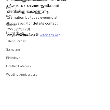
(97 വയസ്സ്) നിര്യാതയായ വിവരം 
വ്യസന സമേതം ഇതിനാൽ 
Events
അറിയിച്ചു കൊള്ളുന്നു.
Info
Cremation by today evening at 
Koduvayur. (for details contact 
Charity
9995275470)
Latest News
ആദരാഞ്ജലികൾ: 
warriers.org
Talent Corner
Samajam
Birthdays
Untitled Category
Wedding Anniversary