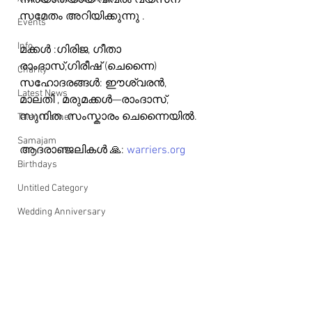
നിര്യാതയായ വിവരം വ്യസന 
സമേതം അറിയിക്കുന്നു .
Events
Info
മക്കൾ :ഗിരിജ, ഗീതാ 
രാംദാസ്,ഗിരീഷ് (ചെന്നൈ) 
Charity
സഹോദരങ്ങൾ: ഈശ്വരൻ, 
Latest News
മാലതി , മരുമക്കൾ—രാംദാസ്, 
സുനിത. സംസ്കാരം ചെന്നൈയിൽ.
Talent Corner
Samajam
ആദരാഞ്ജലികൾ 🙏: 
warriers.org
Birthdays
Untitled Category
Wedding Anniversary