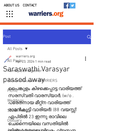
ABOUT US
CONTACT
Post
All Posts
warriers.org
All Posts
Apr 23, 2024
1 min read
Saraswathi Varasyar
Family Get-together
passed away
Kedavilakkukal in WARRIERS
പൈങ്കുളം കിഴക്കെപ്പാട്ട വാരിയത്ത് 
Picnic
സരസ്വതി വാരസ്യാർ, (w/o . 
Weddings
പരേതനായ മീറ്റ്ന വാരിയത്ത് 
രാമൻകുട്ടി വാരിയർ) (88 വയസ്സ്) 
Social Posts
ഏപ്രിൽ 23 ഇന്നു രാവിലെ 
Obituary
ചെന്നൈയിലെ വസതിയിൽ 
Awards & Scholarships