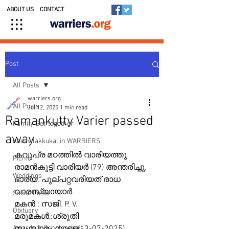
ABOUT US
CONTACT
Post
All Posts
warriers.org
All Posts
Jul 12, 2025
1 min read
Ramankutty Varier passed
Family Get-together
away
Kedavilakkukal in WARRIERS
കവുപ്ര മഠത്തിൽ വാരിയത്തു 
Picnic
രാമൻകുട്ടി വാരിയർ (79) അന്തരിച്ചു.
Weddings
ഭാര്യ. പുല്പറ്റവരിയത് രാധ 
വാരസ്യായാർ 
Social Posts
മകൻ : സജി. P. V.
Obituary
മരുമകൾ,:ശ്രുതി 
Awards & Scholarships