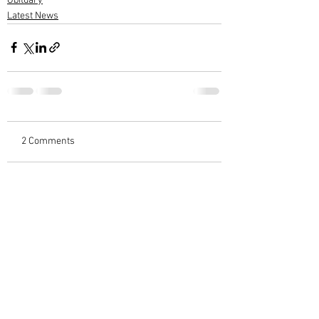
Obituary
Latest News
2 Comments
Write a comment...
Newest
Sreekumar C Varieth
Jul 13, 2025
ആദരാഞ്ജലികൾ🙏