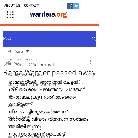
ABOUT US
CONTACT
Post
All Posts
warriers.org
All Posts
Apr 11, 2024
1 min read
Rama Warrier passed away
Family Get-together
രാമവാര്യർ ( അനിയൻ ചേട്ടൻ ) , 
Kedavilakkukal in WARRIERS
ശ്രീ ശൈലം, പഴന്തോട്ടം .പാങ്കോട് 
Picnic
തിരുവാലുകുന്നത്ത് താഴത്തെ 
വാര്യത്ത്
Weddings
ലീല ചേച്ചിയുടെ ഭർത്താവ് 
Social Posts
അന്തരിച്ച വിവരം വ്യസന സമേതം 
അറിയിക്കുന്നു.
Obituary
സംസ്കാരം ഇന്ന് വൈകിട്ട് 
Awards & Scholarships