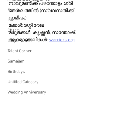
നാലുമണിക്ക് പഴന്തോട്ടം ശ്രീ 
Events
ശൈലത്തിൽ (സ്വവസതിക്ക് 
സമീപം)
Info
മക്കൾ:രശ്മി,രേഖ
Charity
മരുമക്കൾ: കൃഷ്ണൻ, സന്തോഷ്.
ആദരാഞ്ജലികൾ: 
warriers.org
Latest News
Talent Corner
Samajam
Birthdays
Untitled Category
Wedding Anniversary