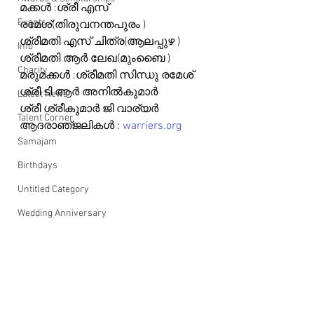
മക്കൾ :ശ്രീ എസ് 
Events
രമേശ്(തിരുവനന്തപുരം )
ശ്രീമതി എസ് ചിത്ര(ആലപ്പുഴ ) 
Info
ശ്രീമതി ആർ ലേഖ(മുംബൈ ) 
Charity
മരുമക്കൾ :ശ്രീമതി സിന്ധു രമേശ് 
ശ്രീ ടി ആർ അനിൽകുമാർ 
Latest News
ശ്രീ ശ്രീകുമാർ ജി വാര്യർ
Talent Corner
ആദരാഞ്‌ജലികൾ : 
warriers.org
Samajam
Birthdays
Untitled Category
Wedding Anniversary