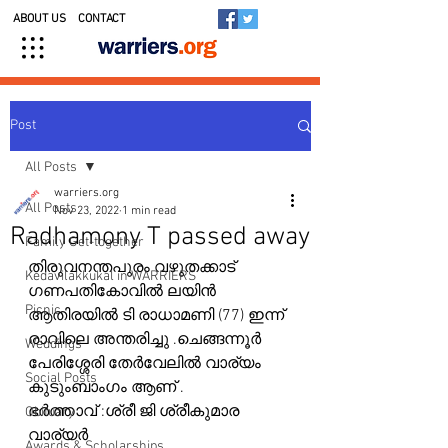
ABOUT US
CONTACT
Post
All Posts
warriers.org
All Posts
Nov 23, 2022
1 min read
Radhamony T passed away
Family Get-together
തിരുവനന്തപുരം വഴുതക്കാട് 
Kedavilakkukal in WARRIERS
ഗണപതികോവിൽ ലയിൻ 
Picnic
ആതിരയിൽ ടി രാധാമണി (77) ഇന്ന് 
രാവിലെ അന്തരിച്ചു .ചെങ്ങന്നൂർ 
Weddings
പേരിശ്ശേരി തേർവേലിൽ വാര്യം 
Social Posts
കുടുംബാംഗം ആണ് .
ഭർത്താവ് :ശ്രീ ജി ശ്രീകുമാര 
Obituary
വാര്യർ 
Awards & Scholarships