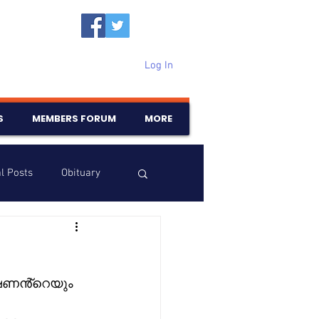
Log In
S
MEMBERS FORUM
MORE
l Posts
Obituary
Samajam
Birthdays
ഷണൻ്റെയും 