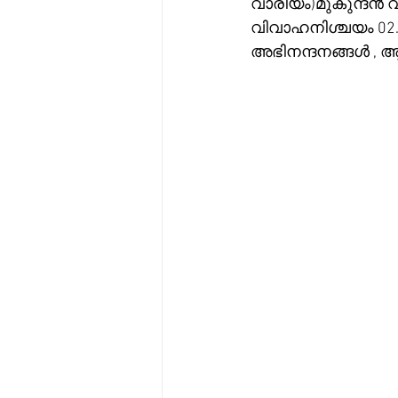
വാരിയം)മുകുന്ദൻ 
വിവാഹനിശ്ചയം 02.0
അഭിനന്ദനങ്ങൾ ,