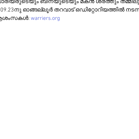
വാരിയരുടെയും ബീനയുടെയും മകൻ ശരത്തും തമ്മിലു
9.23നു ഓങ്ങല്ലൂർ തറവാട് ഒഡിറ്റോറിയത്തിൽ നടന്ന
 ആശംസകൾ: 
warriers.org