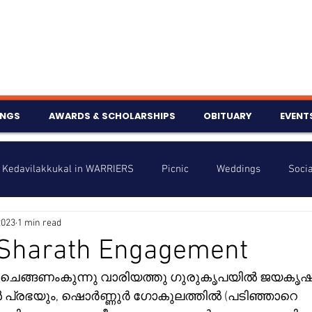
INGS
AWARDS & SCHOLARSHIPS
OBITUARY
EVENT
Kedavilakkukal in WARRIERS
Picnic
Weddings
Socia
2023
1 min read
s
Info
Charity
Latest News
Talent Corner
 Sharath Engagement
ൂർ ചെങ്ങണംകുന്നു വാരിയത്തു ഗുരുകൃപയിൽ ജയകൃ
nniversary
പ്രഭയും, ഷൊർണ്ണുർ ഗോകുലത്തിൽ (പടിഞ്ഞാറെ 