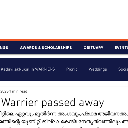
INGS
AWARDS & SCHOLARSHIPS
OBITUARY
EVENT
Kedavilakkukal in WARRIERS
Picnic
Weddings
Socia
 2023
1 min read
s
Info
Charity
Latest News
Talent Corner
 Warrier passed away
റ്റിലെ ഏറ്റവും മുതിർന്ന അംഗവും,പ്രഥമ അജീവനഅ
nniversary
ിന്റെ യുണിറ്റ്, ജില്ലാ, കേന്ദ്ര നേതൃത്വത്തിലും