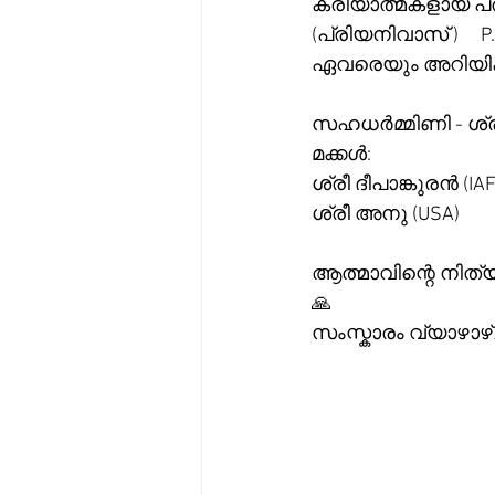
ക്രിയാത്മകളായ പ്
(പ്രിയനിവാസ് )    
ഏവരെയും അറിയിക്ക
സഹധർമ്മിണി - ശ്രീ
മക്കൾ: 
ശ്രീ ദീപാങ്കുരൻ (IAF
ശ്രീ അനു (USA)
ആത്മാവിന്റെ നിത്യ
🙏
സംസ്കാരം വ്യാഴാഴ്ച