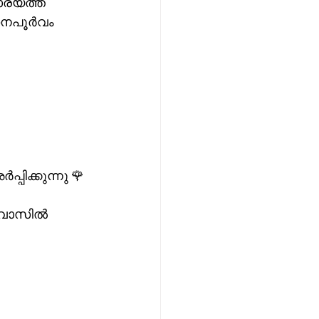
്യത്ത് 
്യസനപൂർവം 
പിക്കുന്നു 🌹
 നിവാസിൽ