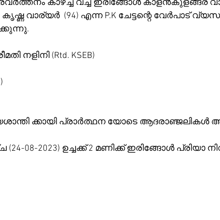
രവർത്തനം കാഴ്ച്ച വച്ച ഇരിങ്ങോൾ കാളൻകുളങ്ങര വാര
 P. കൃഷ്ണ വാര്യർ  (94) എന്ന P.K ചേട്ടന്റെ വേർപാട് വ
ുന്നു.
മതി നളിനി (Rtd. KSEB)
)
ശാന്തി ക്കായി പ്രാർത്ഥന യോടെ ആദരാഞ്ജലികൾ അർപ്
 (24-08-2023) ഉച്ചക്ക് 2 മണിക്ക് ഇരിങ്ങോൾ പ്രിയാ