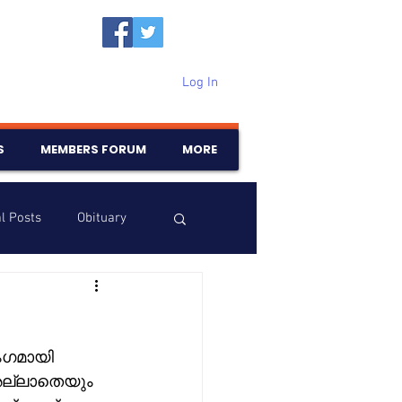
Log In
S
MEMBERS FORUM
MORE
l Posts
Obituary
Samajam
Birthdays
ംഗമായി 
 അല്ലാതെയും 