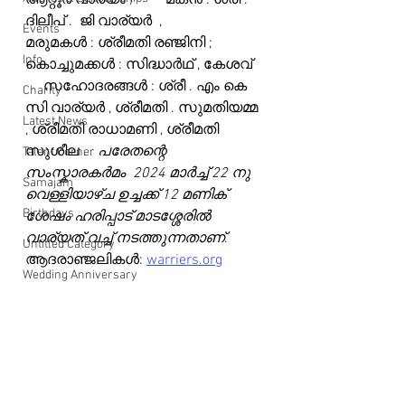
ആറ്റൂർ വാര്യം )         മകൻ : ശ്രീ . 
ദിലീപ് .  ജി വാര്യർ  ,                  
Events
മരുമകൾ : ശ്രീമതി രഞ്ജിനി ;        
Info
കൊച്ചുമക്കൾ : സിദ്ധാർഥ് , കേശവ്   
     സഹോദരങ്ങൾ : ശ്രീ . എം കെ 
Charity
സി വാര്യർ , ശ്രീമതി . സുമതിയമ്മ 
Latest News
, ശ്രീമതി രാധാമണി , ശ്രീമതി 
സുശീല .   
പരേതന്റെ 
Talent Corner
സംസ്കാരകർമം  2024 മാർച്ച് 22 നു 
Samajam
വെള്ളിയാഴ്ച ഉച്ചക്ക് 12 മണിക് 
Birthdays
ശേഷം ഹരിപ്പാട് മാടശ്ശേരിൽ  
വാര്യത് വച്ച് നടത്തുന്നതാണ്
.
Untitled Category
ആദരാഞ്ജലികൾ: 
warriers.org
Wedding Anniversary