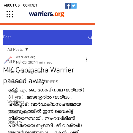
ABOUT US
CONTACT
Post
All Posts
warriers.org
All Posts
Mar 20, 2024
1 min read
MK Gopinatha Warrier
Family Get-together
passed away
Kedavilakkukal in WARRIERS
ശ്രീ. എം കെ ഗോപിനാഥ വാര്യർ ( 
Picnic
81 yrs ) , മാടശ്ശേരിൽ വാര്യം , 
Weddings
ഹരിപ്പാട് ; വാർദ്ധക്യസഹജമായ 
അസുഖത്തിൽ ഇന്ന് വൈകിട്ട് 
Social Posts
നിര്യാതനായി . സഹധർമിണി 
Obituary
പരേതയായ തുളസി . ജി വാര്യർ ( 
Awards & Scholarships