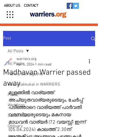
ABOUT US
CONTACT
Post
All Posts
warriers.org
All Posts
Apr 5, 2024
1 min read
Madhavan Warrier passed
Family Get-together
away
Kedavilakkukal in WARRIERS
മുളങ്ങിൽ വാര്യത്ത് 
Picnic
അച്യുതവാര്യരുടെയും, ചേർപ്പ് 
Weddings
പടിഞ്ഞാറെ വാരിയത്ത് പാർവതി 
വരസ്യാരുടെയും മകനായ 
Social Posts
മാധവൻ വാര്യർ (72 വയസ്സ്) ഇന്ന് 
Obituary
(05.04.2024) കാലത്ത് 2.30ന് 
Awards & Scholarships