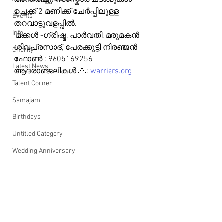
അന്തരിച്ചു. സംസ്കാര ചടങ്ങുകൾ 
ഉച്ചക്ക് 2 മണിക്ക് ചേർപ്പിലുള്ള 
Events
തറവാട്ടുവളപ്പിൽ.
Info
 മക്കൾ -ഗ്രീഷ്മ, പാർവതി, മരുമകൻ 
ശിവപ്രസാദ്, പേരക്കുട്ടി നിരഞ്ജൻ
Charity
ഫോൺ : 9605169256
Latest News
ആദരാഞ്ജലികൾ 🙏: 
warriers.org
Talent Corner
Samajam
Birthdays
Untitled Category
Wedding Anniversary