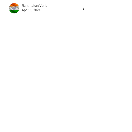
Rammohan Varier
Apr 11, 2024
Adaranjalikal 
Like
Sreekumar C Varieth
Apr 06, 2024
ആദരാഞ്ജലികൾ🙏
Like
M G Warrier Warrier
Apr 05, 2024
ആദരാഞ്ജലികൾ 
Like
subashwarrier