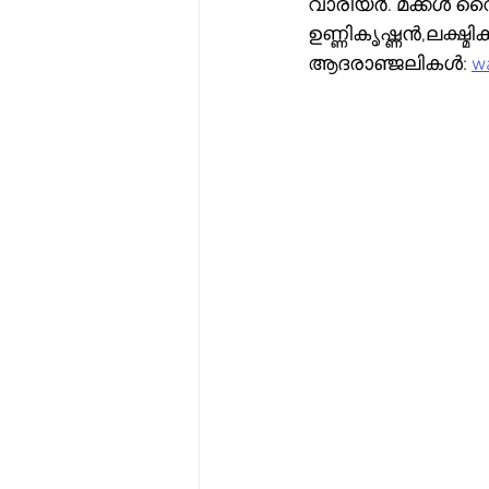
വാരിയർ. മക്കൾ വൈ
ഉണ്ണികൃഷ്ണൻ,ലക്ഷ്മ
ആദരാഞ്ജലികൾ: 
wa