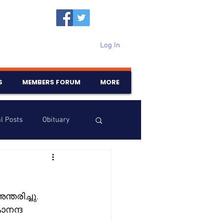
Log In
S
MEMBERS FORUM
MORE
l Posts
Obituary
Samajam
Birthdays
തരിച്ചു. 
ാനന്ദ 