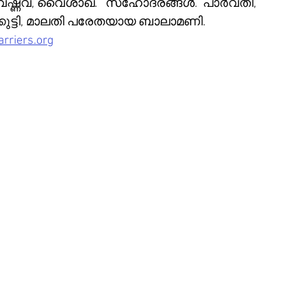
ഷ്ണവ്, വൈശാഖ്.   സഹോദരങ്ങൾ.  പാർവതി, 
ിക്കുട്ടി, മാലതി പരേതയായ ബാലാമണി.
rriers.org