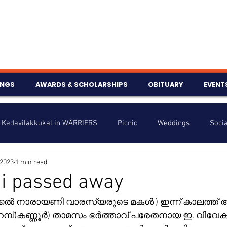
INGS
AWARDS & SCHOLARSHIPS
OBITUARY
EVENT
Kedavilakkukal in WARRIERS
Picnic
Weddings
Socia
 2023
1 min read
s
Info
Charity
Latest News
Talent Corner
i passed away
്കൽ നാരായണി വാരസ്യരുടെ മകൾ ) ഇന്ന് കാലത്ത് അന്
nniversary
പറമ്പ്(കണ്ണൂർ) താമസം ഭർത്താവ് പരേതനായ ഇ. വിവേക