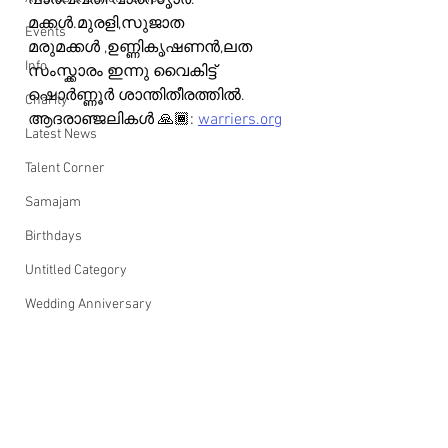
പാർവ്വതി വാരസൃാർ.
മക്കൾ.മുരളി,സുജാത
Events
മരുമക്കൾ ,ഉണ്ണികൃഷണൻ,ലത
Info
സംസ്ക്കാരം ഇന്നു വൈകിട്ട് 
ഷൊർണ്ണൂർ ശാന്തിതീരത്തിൽ.
Charity
ആദരാഞ്ജലികൾ 🙏🏾: 
warriers.org
Latest News
Talent Corner
Samajam
Birthdays
Untitled Category
Wedding Anniversary