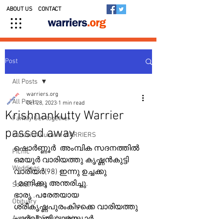
ABOUT US
CONTACT
Post
All Posts
warriers.org
All Posts
Oct 28, 2023
1 min read
Krishnankutty Warrier
Family Get-together
passed away
Kedavilakkukal in WARRIERS
ഷൊർണ്ണൂർ  അംമ്പിക സദനത്തിൽ 
Picnic
ഒമയൂർ വാരിയത്തു കൃഷ്ണൻകുട്ടി 
Weddings
വാരിയർ(98) ഇന്നു ഉച്ചക്കു 
1മണിക്കു അന്തരിച്ചു.
Social Posts
ഭാരൃ .പരേതയായ 
Obituary
ശ്രീകൃഷ്ണപുരംകിഴക്കെ വാരിയത്തു 
Awards & Scholarships