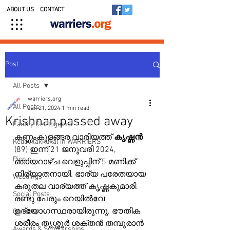
ABOUT US
CONTACT
Post
All Posts
warriers.org
All Posts
Jan 21, 2024
1 min read
Krishnan passed away
Family Get-together
കണ്ണംകുളങ്ങര വാരിയത്ത് 
കൃഷ്ണൻ
Kedavilakkukal in WARRIERS
(89) ഇന്ന് 21 ജനുവരി 2024, 
Picnic
ഞായറാഴ്ച വെളുപ്പിന് 5 മണിക്ക് 
നിര്യാതനായി. ഭാര്യ പരേതയായ 
Weddings
കരുതല വാര്യത്ത് കൃഷ്ണകുമാരി. 
Social Posts
രണ്ടു പേരും റെയിൽവേ 
ഉദ്യോഗസ്ഥരായിരുന്നു. ഭൗതിക 
Obituary
ശരീരം തൃശ്ശൂർ ശക്തൻ തമ്പുരാൻ 
Awards & Scholarships