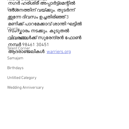
നഗർ ഹരിശ്രീ അപ്പാർട്ട്മെന്റിൽ 
Events
ദർശനത്തിന് വയ്ക്കും. തുടർന്ന് 
ഇന്നേ ദിവസം ഉച്ചതിരിഞ്ഞ് 3 
Info
മണിക്ക് പാറമേക്കാവ് ശാന്തി ഘട്ടിൽ 
Charity
സംസ്കാരം നടക്കും. കൂടുതൽ 
വിവരങ്ങൾക്ക് സുരേന്ദ്രൻ ഫോൺ 
Latest News
നമ്പർ 98461 30451
Talent Corner
ആദരാഞ്ജലികൾ: 
warriers.org
Samajam
Birthdays
Untitled Category
Wedding Anniversary