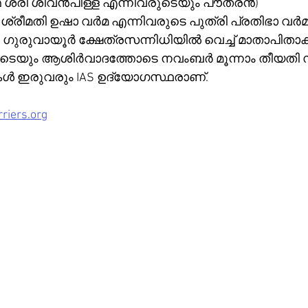
 ശ്രീ ശിവൻപിള്ള എന്നിവരുടെയും പൗത്രൻ)
 ശ്രീമതി ഉഷാ വർമ എന്നിവരുടെ പുത്രി പ്രതിഭാ വർമ
ം ഗുരുവായൂർ ക്ഷേത്രസന്നിധിയിൽ വെച്ച് മാതാപിതാക
ുടെയും ആശിർവാദത്തോടെ നവംബർ മൂന്നാം തീയതി 
ികൾ ഇരുവരും IAS ഉദ്യോഗസ്ഥരാണ്.
riers.org