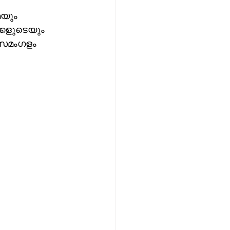
യും 
്കളുടെയും 
സമംഗളം 