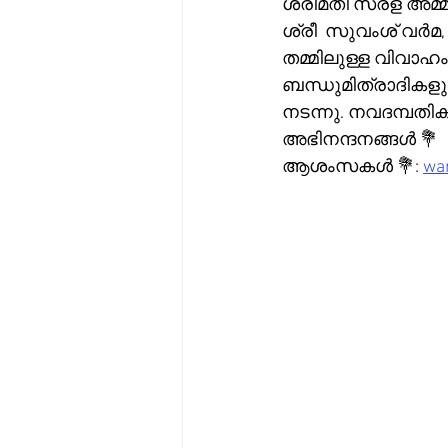
ശ്രീമതി സരള അമ്മ
ശ്രീ  സുവംശ് വർമ,
തമ്മിലുള്ള വിവാഹ
ബന്ധുമിത്രാദികള
നടന്നു. നവദമ്പത
അഭിനന്ദനങ്ങൾ 💐 
ആശംസകൾ 💐: 
war