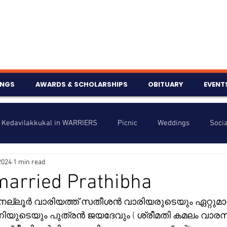
INGS
AWARDS & SCHOLARSHIPS
OBITUARY
EVENT
Kedavilakkukal in WARRIERS
Picnic
Weddings
Socia
2024
1 min read
s
Info
Charity
Latest News
Talent Corner
married Prathibha
ങാനെല്ലൂർ വാരിയത്ത് സതീശൻ വാരിയരുടെയും ഏറ്റുമ
nniversary
ുടെയും പുത്രൻ ജയദേവും ( ശ്രീമതി കമലം വാരസ