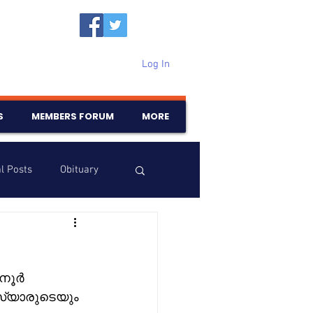
Log In
S
MEMBERS FORUM
MORE
l Posts
Obituary
Samajam
Birthdays
ാനൂർ 
്യാരുടെയും 