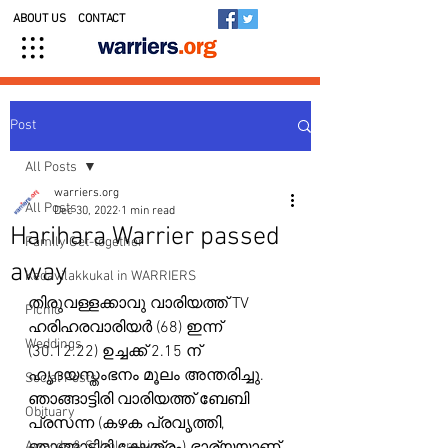
ABOUT US
CONTACT
Post
All Posts
warriers.org
All Posts
Dec 30, 2022
1 min read
Harihara Warrier passed
Family Get-together
away
Kedavilakkukal in WARRIERS
തിരുവള്ളക്കാവു വാരിയത്ത് TV  
Picnic
ഹരിഹരവാരിയർ (68) ഇന്ന് 
Weddings
(30.12.22) ഉച്ചക്ക് 2.15 ന് 
ഹൃദയസ്തംഭനം മൂലം അന്തരിച്ചു.
Social Posts
ഞാങ്ങാട്ടിരി വാരിയത്ത് ബേബി 
Obituary
പ്രസന്ന (കഴക പ്രവൃത്തി, 
Awards & Scholarships