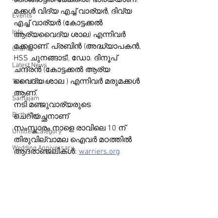
ഞാങ്ങാട്ടിരി ക്ഷേത്രം) ഭാര്യയാണ്. 
മക്കൾ വിദ്യ എച്ച് വാര്യർ, ദിവ്യ 
Events
എച്ച് വാര്യർ (കോട്ടക്കൽ 
Info
ആര്യവൈദ്യ ശാല) എന്നിവർ 
മക്കളാണ്. പ്രബിൻ (അദ്ധ്യാപകൻ, 
Charity
HSS ചുനങ്ങാട്), ഡോ. ദിനൂപ് 
Latest News
ചന്ദ്രൻ (കോട്ടക്കൽ ആര്യ 
വൈദ്യ ശാല ) എന്നിവർ മരുമക്കൾ 
Talent Corner
ആണ്.
Samajam
നടി മഞ്ജുവാര്യരുടെ 
Birthdays
ചെറിയച്ഛനാണ്
സംസ്കാരം നാളെ രാവിലെ 10 ന് 
Untitled Category
തിരുവില്വാമല ഐവർ മഠത്തിൽ
Wedding Anniversary
ആദരാഞ്ജലികൾ: 
warriers.org