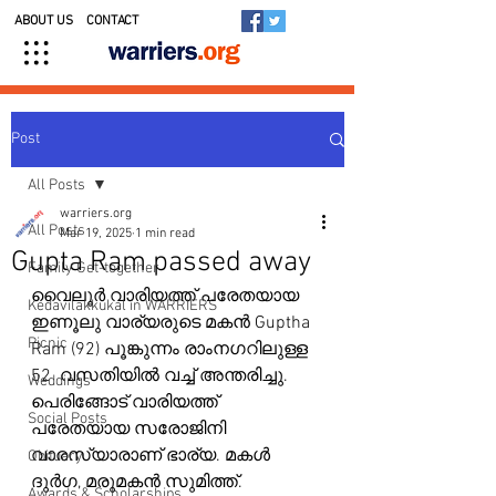
ABOUT US
CONTACT
Post
All Posts
warriers.org
All Posts
Mar 19, 2025
1 min read
Gupta Ram passed away
Family Get-together
വൈലൂർ വാരിയത്ത് പരേതയായ 
Kedavilakkukal in WARRIERS
ഇണൂലു വാര്യരുടെ മകൻ Guptha 
Picnic
Ram (92) പൂങ്കുന്നം രാംനഗറിലുള്ള 
52  വസതിയിൽ വച്ച് അന്തരിച്ചു. 
Weddings
പെരിങ്ങോട് വാരിയത്ത് 
Social Posts
പരേതയായ സരോജിനി 
വാരസ്യാരാണ് ഭാര്യ. മകൾ 
Obituary
ദുർഗ, മരുമകൻ സുമിത്ത്. 
Awards & Scholarships