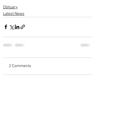
Obituary
Latest News
2 Comments
Write a comment...
Newest
Sreekumar C Varieth
Mar 19, 2025