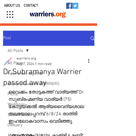
ABOUT US
CONTACT
Post
All Posts
warriers.org
All Posts
Aug 7, 2024
1 min read
Dr.Subramanya Warrier
Family Get-together
passed away
Kedavilakkukal in WARRIERS
വൈക്കം തോട്ടകത്ത് വാര്യത്ത് Dr. 
Picnic
സുബ്രഹ്മണ്യ വാര്യർ (75) 
Weddings
കോട്ടയ്ക്കൽ ആര്യവൈദ്യശാല 
തലയോലപ്പറമ്പ് 6/8/24 രാത്രി 
Social Posts
ഇഹലോകവാസം വെടിഞ്ഞു. 
Obituary
Awards & Scholarships