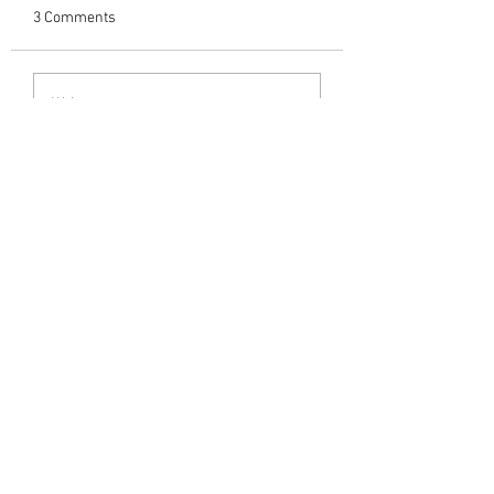
3 Comments
Write a comment...
Newest
Sreekumar C Varieth
Aug 07, 2024
ആദരാഞ്ജലികൾ🙏
Like
Rammohan Varier
Aug 07, 2024
Adaranjalikal.
Like