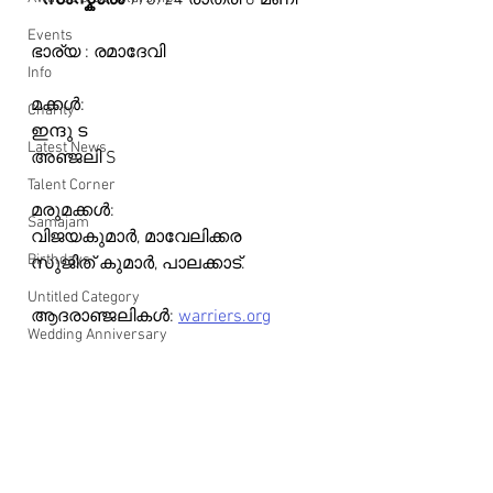
 *
സംസ്കാരം
 7/8/24 രാത്രി 8 മണി* 
Events
ഭാര്യ : രമാദേവി
Info
മക്കൾ:
Charity
ഇന്ദു ട
Latest News
അഞ്ജലി S
Talent Corner
മരുമക്കൾ:
Samajam
വിജയകുമാർ, മാവേലിക്കര
Birthdays
സുജിത് കുമാർ, പാലക്കാട്.
Untitled Category
ആദരാഞ്ജലികൾ: 
warriers.org
Wedding Anniversary