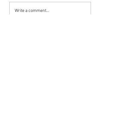
Write a comment...
Newest
M G Warrier Warrier
Jul 21, 2023
Congratulations and Best Wishes 🙏
Like
Unnikrishnan Tv
Jul 21, 2023
അഭിനന്ദനങ്ങൾ
Like
Sreekumar C Varieth
Jul 21, 2023