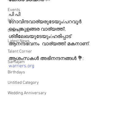
കേന്ദ്ര ട്രഷറര്‍
Events
പി പി 
Info
ഗോവിന്ദവാര്യരുടേയും(പറവൂര്‍  
പൈങ്കുളങ്ങര വാര്യത്ത്),  
Charity
ശ്രീലേഖയുടേയും(ഹരിപ്പാട്  
Latest News
ആനന്ദഭവനം  വാര്യത്ത്) മകനാണ്.
Talent Corner
ആശംസകൾ അഭിനന്ദനങ്ങൾ 💐: 
Samajam
warriers.org
Birthdays
Untitled Category
Wedding Anniversary