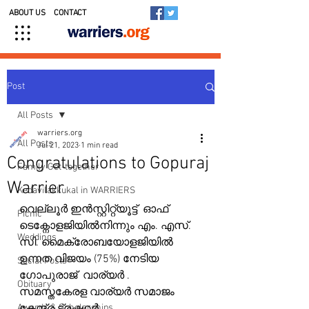
ABOUT US
CONTACT
Post
All Posts
warriers.org
All Posts
Jul 21, 2023
1 min read
Congratulations to Gopuraj
Family Get-together
Warrier
Kedavilakkukal in WARRIERS
വെല്ലൂര്‍ ഇന്‍സ്റ്റിറ്റ്യൂട്ട്  ഓഫ് 
Picnic
ടെക്നോളജിയില്‍നിന്നും എം. എസ്. 
Weddings
സി. മൈക്രോബയോളജിയില്‍  
ഉന്നത വിജയം (75%) നേടിയ 
Social Posts
ഗോപുരാജ്  വാര്യര്‍ . 
Obituary
സമസ്തകേരള വാര്യര്‍ സമാജം 
Awards & Scholarships