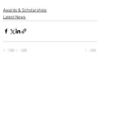
Awards & Scholarships
Latest News
1 Comment
Write a comment...
Newest
Sreekumar C Varieth
Feb 09, 2023