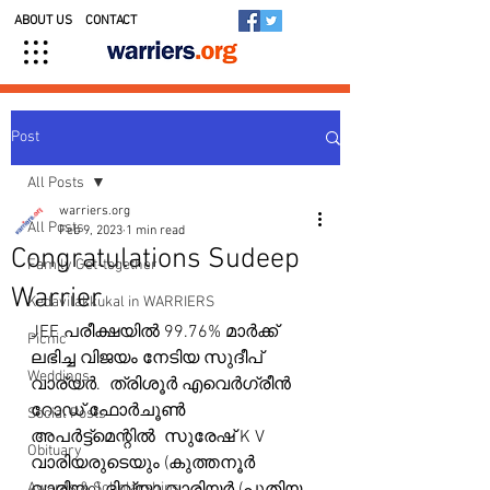
ABOUT US
CONTACT
Post
All Posts
warriers.org
All Posts
Feb 9, 2023
1 min read
Congratulations Sudeep
Family Get-together
Warrier
Kedavilakkukal in WARRIERS
JEE പരീക്ഷയിൽ 99.76% മാർക്ക് 
Picnic
ലഭിച്ച വിജയം നേടിയ സുദീപ് 
Weddings
വാര്യർ.  ത്രിശൂർ എവെർഗ്രീൻ 
റോഡ് ഫോർചൂൺ  
Social Posts
അപർട്ട്മെന്റിൽ  സുരേഷ് K V 
Obituary
വാരിയരുടെയും (കുത്തനൂർ 
Awards & Scholarships