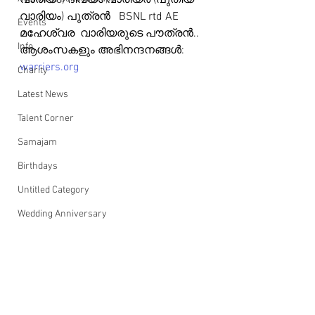
വാരിയo) ദിവ്യാ വാരിയർ (പുതിയ 
വാരിയം) പുത്രൻ   BSNL rtd AE  
Events
മഹേശ്വര  വാരിയരുടെ പൗത്രൻ.. 
Info
ആശംസകളും അഭിനന്ദനങ്ങൾ: 
warriers.org
Charity
Latest News
Talent Corner
Samajam
Birthdays
Untitled Category
Wedding Anniversary