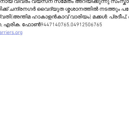
ാതനായ വിവരം വ്യസന സമേതം അറിയിക്കുന്നു സംസ്കാ
ണിക്ക് ചന്ദ്രനഗർ വൈദ്യുത ശ്മശാനത്തിൽ നടത്തും പ
്വതി{അന്തിമ ഹാകാളൻകാവ് വാരിയം} മക്കൾ: പ്രദീപ്, ദ
ത, എരിക. ഫോൺ9447140765.04912506765
rriers.org