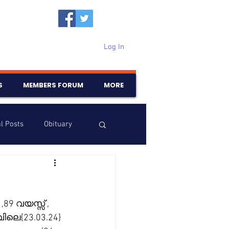
Log In
S
MEMBERS FORUM
MORE
l Posts
Obituary
Samajam
Birthdays
9 വയസ്സ് , 
ലെ{23.03.24} 