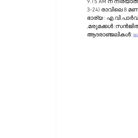
9.15 AM ന് നിര്യ
3-24) രാവിലെ 8 മ
ഭാര്യ : എ.വി.പാർവ
,മരുമക്കൾ :സൻജി
ആദരാഞ്ജലികൾ: 
wa