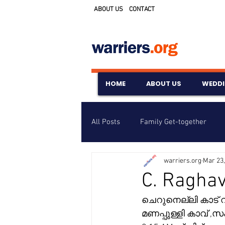
ABOUT US
CONTACT
HOME
ABOUT US
WEDD
All Posts
Family Get-together
warriers.org
Mar 23,
Awards & Scholarships
Event
C. Raghav
ചെറുനെല്ലി കാട് വാ
Untitled Category
Wedding A
മണപ്പുള്ളി കാവ് 