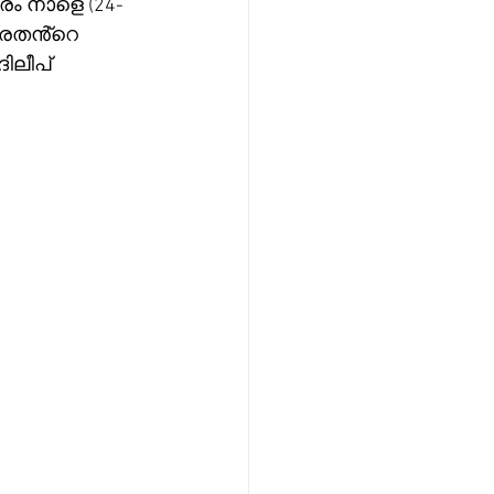
രം നാളെ (24-
രേതൻ്റെ 
ിലീപ് 