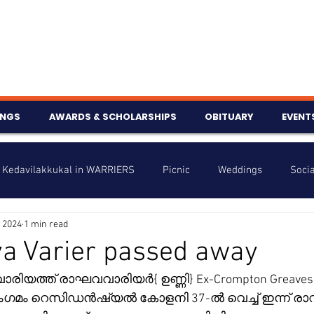
INGS
AWARDS & SCHOLARSHIPS
OBITUARY
EVENT
Kedavilakkukal in WARRIERS
Picnic
Weddings
Socia
 2024
1 min read
s
Info
Charity
Latest News
Talent Corner
a Varier passed away
രിയത്ത് രാഘവവാരിയർ{ ഉണ്ണി} Ex-Crompton Greaves ,8
nniversary
,സംഗമം റെസിഡൻഷ്യൽ കോളനി 37-ൽ വെച്ച് ഇന്ന് രാവി