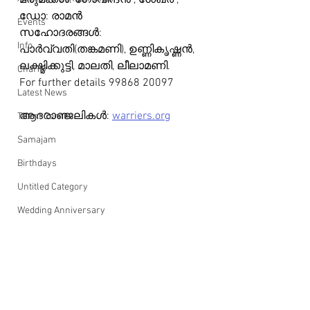
മരുമക്കൾ: ഗോവിന്ദൻ , ശേഖർ , 
ഡോ: രാമൻ
Events
സഹോദരങ്ങൾ: 
Info
പാർവ്വതി(തങ്കമണി), ഉണ്ണികൃഷ്ണൻ, 
ലക്ഷ്മിക്കുട്ടി, മാലതി, ലീലാമണി.
Charity
For further details 99868 20097
Latest News
ആദരാഞ്ജലികൾ: 
warriers.org
Talent Corner
Samajam
Birthdays
Untitled Category
Wedding Anniversary