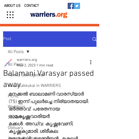
ABOUT US
CONTACT
Post
All Posts
warriers.org
All Posts
May 2, 2023
1 min read
Balamani Varasyar passed
Family Get-together
away
Kedavilakkukal in WARRIERS
മനക്കൽ ബാലാമണി വാരസ്യാർ 
Picnic
(75) ഇന്ന് പുലർച്ചെ നിര്യാതയായി. 
Weddings
ഭർത്താവ്: പരേതനായ 
രാമകൃഷ്ണവാരിയർ
Social Posts
മക്കൾ: അഡ്വ: കൃഷ്ണവേണി, 
Obituary
കൃഷ്ണകുമാരി, ശ്രീകല
Awards & Scholarships