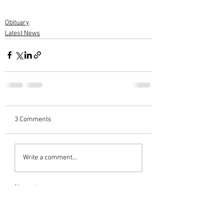
Obituary
Latest News
3 Comments
Write a comment...
Newest
Sreekumar C Varieth
May 02, 2023