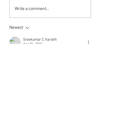
Write a comment...
Newest
Sreekumar C Varieth
Apr 06, 2024
ആദരാഞ്ജലികൾ🙏
Like
Rammohan Varier
Apr 04, 2024
Adaranjalikal 
Like
subashwarrier
Apr 04, 2024