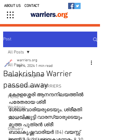
ABOUT US
CONTACT
Post
All Posts
warriers.org
All Posts
Apr 4, 2024
1 min read
Balakrishna Warrier
Family Get-together
passed away
Kedavilakkukal in WARRIERS
കേരളശ്ശേരി ആനന്ദനിലയത്തിൽ 
Picnic
പരേതരായ ശ്രീ 
Weddings
ശേഖരവാരിയരുടെയും, ശ്രീമതി 
മാധവിക്കുട്ടി വാരസ്യാരുടെയും 
Social Posts
മൂത്ത പുത്രൻ ശ്രീ 
Obituary
ബാലകൃഷ്ണവാരിയർ (84) വയസ്സ് 
Awards & Scholarships