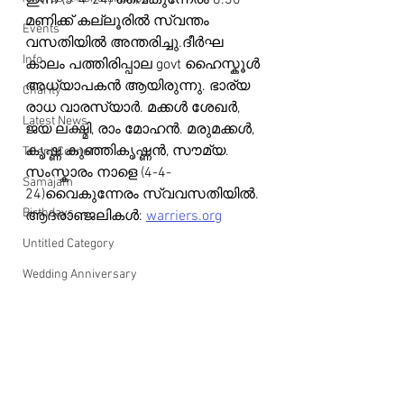
ഇന്ന് (3-4-24) വൈകുന്നേരം 8.30 
മണിക്ക് കല്ലൂരിൽ സ്വന്തം 
Events
വസതിയിൽ അന്തരിച്ചു.ദീർഘ 
Info
കാലം പത്തിരിപ്പാല govt ഹൈസ്കൂൾ 
അധ്യാപകൻ ആയിരുന്നു. ഭാര്യ 
Charity
രാധ വാരസ്യാർ. മക്കൾ ശേഖർ, 
Latest News
ജയ ലക്ഷ്മി, രാം മോഹൻ. മരുമക്കൾ, 
കൃഷ്ണ കുഞ്ഞികൃഷ്ണൻ, സൗമ്യ. 
Talent Corner
സംസ്കാരം നാളെ (4-4-
Samajam
24)വൈകുന്നേരം സ്വവസതിയിൽ.
Birthdays
ആദരാഞ്ജലികൾ: 
warriers.org
Untitled Category
Wedding Anniversary