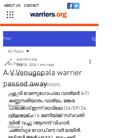
ABOUT US
CONTACT
Post
All Posts
warriers.org
All Posts
Sep 26, 2024
1 min read
A V Venugopala warrier
Family Get-together
passed away
Kedavilakkukal in WARRIERS
 എ വി വേണുഗോപാല വാര്യർ (67) 
Picnic
കണ്ണമ്പരിയാരം വാര്യം, മങ്കര, 
Weddings
പാലക്കാട്‌,ഇന്ന് രാവിലെ (26/09/24 
വ്യാഴാഴ്ച ) 6 മണിയ്ക്ക് സ്വവതി 
Social Posts
യിൽ വച്ചു (ആനന്ദ് വിഹാർ, 
Obituary
ചങ്ങമ്പുഴ റോഡ്,ഔ വർ ലയിൻ, 
Awards & Scholarships