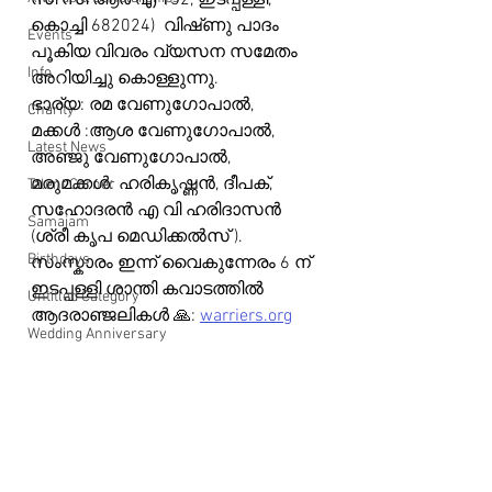
സി സി ആർ എ 132, ഇടപ്പള്ളി, 
കൊച്ചി 682024)  വിഷ്‌ണു പാദം 
Events
പൂകിയ വിവരം വ്യസന സമേതം 
Info
അറിയിച്ചു കൊള്ളുന്നു.
ഭാര്യ: രമ വേണുഗോപാൽ, 
Charity
മക്കൾ :ആശ വേണുഗോപാൽ, 
Latest News
അഞ്ജു വേണുഗോപാൽ, 
മരുമക്കൾ: ഹരികൃഷ്ണൻ, ദീപക്, 
Talent Corner
സഹോദരൻ എ വി ഹരിദാസൻ 
Samajam
(ശ്രീ കൃപ മെഡിക്കൽസ് ). 
Birthdays
സംസ്കാരം ഇന്ന് വൈകുന്നേരം 6 ന് 
ഇടപ്പള്ളി ശാന്തി കവാടത്തിൽ
Untitled Category
ആദരാഞ്ജലികൾ 🙏: 
warriers.org
Wedding Anniversary