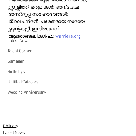
പരേതയായ സുധ. മക്കൾ: വിനോദ്, 
സുമിത്ത്. മരുമ കൾ: അന്വേഷ 
Events
ദാസ്‌ഗുപ്ത സഹോദരങ്ങൾ: 
Info
ബാലചന്ദ്രൻ, പരേതരായ നാരായ 
ണൻകുട്ടി, ഇന്ദിരാദേവി..
Charity
ആദരാഞ്ജലികൾ 🙏: 
warriers.org
Latest News
Talent Corner
Samajam
Birthdays
Untitled Category
Wedding Anniversary
Obituary
Latest News