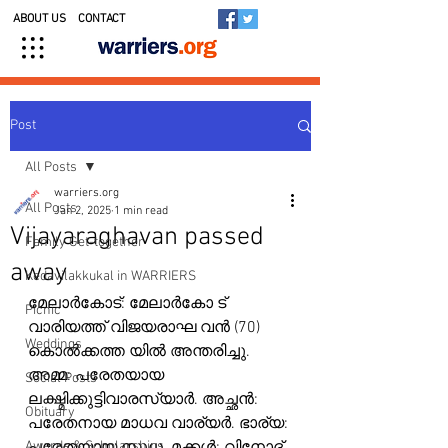
ABOUT US
CONTACT
Post
All Posts
warriers.org
All Posts
Jan 2, 2025
1 min read
Vijayaraghavan passed
Family Get-together
away
Kedavilakkukal in WARRIERS
മേലാർകോട്: മേലാർകോ ട് 
Picnic
വാരിയത്ത് വിജയരാഘ വൻ (70) 
Weddings
കൊൽക്കത്ത യിൽ അന്തരിച്ചു. 
അമ്മ: പരേതയായ 
Social Posts
ലക്ഷ്മിക്കുട്ടിവാരസ്യാർ. അച്ഛൻ: 
Obituary
പരേതനായ മാധവ വാര്യർ. ഭാര്യ: 
Awards & Scholarships