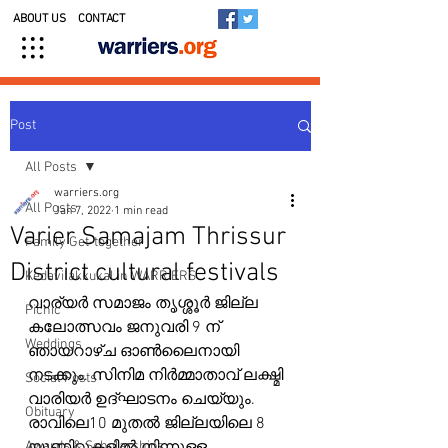
ABOUT US
CONTACT
Post
All Posts
warriers.org
All Posts
Jan 7, 2022
1 min read
Varier Samajam Thrissur
Family Get-together
District cultural festivals
Kedavilakkukal in WARRIERS
വാര്യർ സമാജം തൃശ്ശൂർ ജില്ല 
Picnic
കലോത്സവം ജനുവരി 9 ന് 
Weddings
ഞായറാഴ്ച ഓൺലൈനായി 
നടക്കും. സിനിമ നിർമ്മാതാവ് ലക്ഷ്മി 
Social Posts
വാരിയർ ഉദ്ഘാടനം ചെയ്യും. 
Obituary
രാവിലെ10 മുതൽ ജില്ലയിലെ 8 
Awards & Scholarships