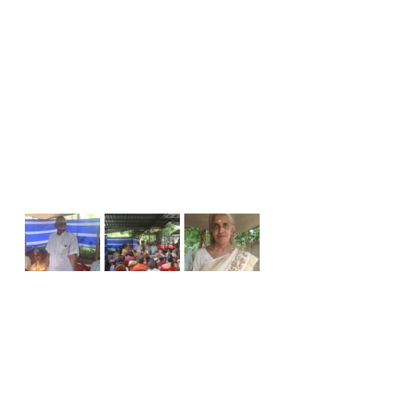
Birthdays
Events
Latest News