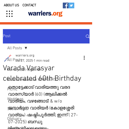
ABOUT US
CONTACT
Post
All Posts
warriers.org
All Posts
Jul 27, 2025
1 min read
Varada Varasyar
Family Get-together
celebrated 60th Birthday
Kedavilakkukal in WARRIERS
തൊട്ടേക്കാട് വാരിയത്തു വരദ 
Picnic
വാരസ്യാർ (60) (ആലിക്കൽ 
Weddings
വാരിയം, വഴങ്ങോട്) & w/o 
ജനാർദ്ദന വാരിയർ (കോളശ്ശേരി 
Social Posts
വാര്യം) ഷഷ്ഠിപൂർത്തി, ഇന്ന് ( 27-
Obituary
07-2025) ബന്ധു 
Awards & Scholarships