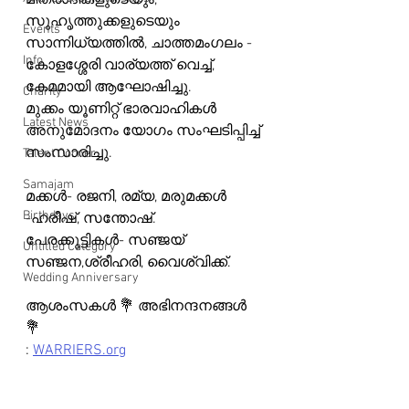
മിത്രാദികളുടെയും, 
സുഹൃത്തുക്കളുടെയും 
Events
സാന്നിധ്യത്തിൽ, ചാത്തമംഗലം -   
Info
കോളശ്ശേരി വാര്യത്ത് വെച്ച്, 
കേമമായി ആഘോഷിച്ചു.
Charity
മുക്കം യൂണിറ്റ് ഭാരവാഹികൾ 
Latest News
അനുമോദനം യോഗം സംഘടിപ്പിച്ച് 
സംസാരിച്ചു.
Talent Corner
Samajam
മക്കൾ- രജനി, രമ്യ, മരുമക്കൾ 
Birthdays
-ഹരീഷ്, സന്തോഷ്‌.
പേരക്കുട്ടികൾ- സഞ്ജയ്‌ 
Untitled Category
സഞ്ജന,ശ്രീഹരി, വൈശ്വിക്ക്.
Wedding Anniversary
ആശംസകൾ 💐 അഭിനന്ദനങ്ങൾ 
💐 
: 
WARRIERS.org