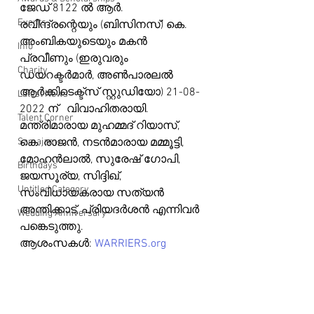
ജേഡ് 8122 ൽ ആർ. 
Events
രവീന്ദ്രന്റെയും (ബിസിനസ്) കെ. 
അംബികയുടെയും മകൻ 
Info
പ്രവീണും (ഇരുവരും 
Charity
ഡയറക്ടർമാർ, അൺപാരലൽ 
ആർക്കിടെക്ട്സ് സ്റ്റുഡിയോ) 21-08-
Latest News
2022 ന്   വിവാഹിതരായി.
Talent Corner
മന്ത്രിമാരായ മുഹമ്മദ് റിയാസ്, 
Samajam
കെ. രാജൻ, നടൻമാരായ മമ്മൂട്ടി, 
മോഹൻലാൽ, സുരേഷ് ഗോപി, 
Birthdays
ജയസൂര്യ, സിദ്ദിഖ്, 
Untitled Category
സംവിധായകരായ സത്യൻ 
അന്തിക്കാട്, പ്രിയദർശൻ എന്നിവർ 
Wedding Anniversary
പങ്കെടുത്തു.
ആശംസകൾ: 
WARRIERS.org