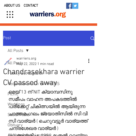
ABOUT US
CONTACT
Post
All Posts
warriers.org
All Posts
May 22, 2022
1 min read
Chandrasekhara warrier
Family Get-together
CV passed away
Kedavilakkukal in WARRIERS
മെയ് 13 ന് NIT ക്യാമ്പസിനു 
Picnic
സമീപം വാഹന അപകടത്തിൽ 
Weddings
പരിക്കേറ്റ് ചികിത്സയിൽ ആയിരുന്ന 
ചാത്തമംഗലം ജ്യോതിസിൽ സി വി 
Social Posts
സി വാര്യർ ( ചെറുവട്ടൂർ വാര്യത്ത് 
Obituary
ചന്ദ്രശേഖര വാര്യർ )
Awards & Scholarships