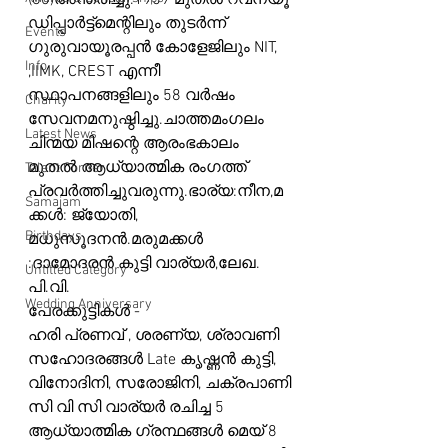
(80)അന്തരിച്ചു.1959 മുതൽ റവന്യൂ 
ഡിപ്പാർട്ട്മെന്റിലും തുടർന്ന് 
Events
ഗുരുവായൂരപ്പൻ കോളേജിലും NIT, 
Info
,IIMK, CREST എന്നീ 
സ്ഥാപനങ്ങളിലും 58 വർഷം 
Charity
സേവനമനുഷ്ഠിച്ചു.ചാത്തമംഗലം 
Latest News
ചിന്മയ മിഷന്റെ ആരംഭകാലം 
മുതൽ ആധ്യാത്മിക രംഗത്ത് 
Talent Corner
പ്രവർത്തിച്ചുവരുന്നു.ഭാര്യ:നീന,മ
Samajam
ക്കൾ: ജ്യോതി, 
Birthdays
മധുസൂദനൻ.മരുമക്കൾ 
:ദാമോദരൻ കുട്ടി വാര്യർ,ലേഖ. 
Untitled Category
പി.വി.
Wedding Anniversary
പേരക്കുട്ടികൾ -
ഹരി പ്രണവ് , ശരണ്യ, ശ്രാവണി
സഹോദരങ്ങൾ Late കൃഷ്ണൻ കുട്ടി, 
വിനോദിനി, സരോജിനി, ചക്രപാണി
സി വി സി വാര്യർ രചിച്ച 5 
ആധ്യാത്മിക ഗ്രന്ഥങ്ങൾ മെയ് 8 