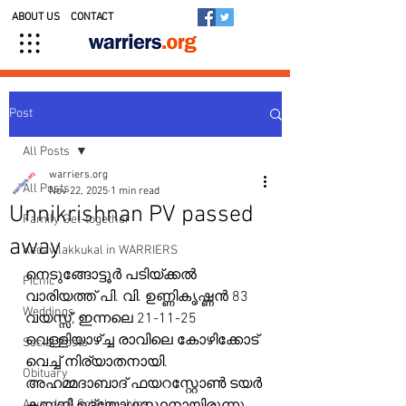
ABOUT US
CONTACT
Post
All Posts
warriers.org
All Posts
Nov 22, 2025
1 min read
Unnikrishnan PV passed
Family Get-together
away
Kedavilakkukal in WARRIERS
നെടുങ്ങോട്ടൂർ പടിയ്ക്കൽ 
Picnic
വാരിയത്ത് പി. വി. ഉണ്ണികൃഷ്ണൻ 83 
Weddings
വയസ്സ്, ഇന്നലെ 21-11-25 
വെള്ളിയാഴ്ച്ച രാവിലെ കോഴിക്കോട് 
Social Posts
വെച്ച് നിര്യാതനായി. 
Obituary
അഹമ്മദാബാദ് ഫയറസ്റ്റോൺ ടയർ 
Awards & Scholarships