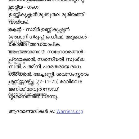
കമ്പനി ഉദ്യോഗസ്ഥനായിരുന്നു. 
ഭാര്യ - ഗംഗ 
Events
ഉണ്ണികൃഷ്ണൻ(മൂക്കുതല മൂരിയത്ത് 
Info
വാരിയം),
മകൻ - സമീർ ഉണ്ണികൃഷ്ണൻ 
Charity
(അദാനി ഗ്രൂപ്പ്, ഒഡീഷ), മരുമകൾ - 
Latest News
കോമില (അദ്ധ്യാപിക, 
അഹമ്മദാബാദ്). സഹോദരങ്ങൾ - 
Talent Corner
പ്രഭാകരൻ, സരസ്വതി, സുശീല, 
Samajam
സതി, പത്മിനി, പരേതരായ രാധ, 
Birthdays
ശ്രീധരൻ, അച്ചുണ്ണി. ശവസംസ്കാരം 
ശനിയാഴ്ച്ച (22-11-25) രാവിലെ 8 
Untitled Category
മണിക്ക് മാവൂർ റോഡ് 
Wedding Anniversary
ശ്മശാനത്തിൽ നടന്നു.
ആദരാഞ്ജലികൾ 🙏: 
Warriers.org