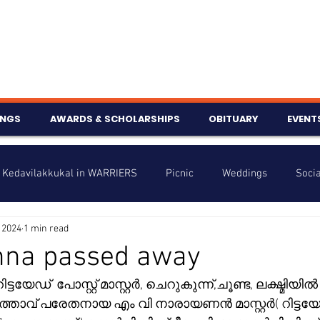
INGS
AWARDS & SCHOLARSHIPS
OBITUARY
EVENT
Kedavilakkukal in WARRIERS
Picnic
Weddings
Socia
 2024
1 min read
s
Info
Charity
Latest News
Talent Corner
nna passed away
ിട്ടയേഡ്  പോസ്റ്റ് മാസ്റ്റർ, ചെറുകുന്ന്,ചൂണ്ട, ലക്ഷ്മിയിൽ
nniversary
ത്താവ് പരേതനായ എം വി നാരായണൻ മാസ്റ്റർ( റിട്ടയ