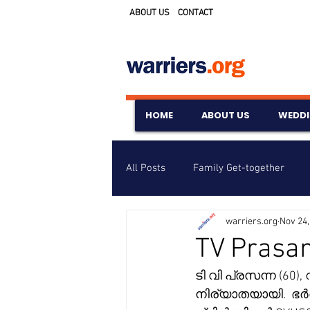
ABOUT US
CONTACT
HOME
ABOUT US
WEDD
All Posts
Family Get-together
warriers.org
Nov 24,
Awards & Scholarships
Event
TV Prasa
ടി വി പ്രസന്ന (60), റ
Untitled Category
Wedding A
നിര്യാതയായി.  ഭർ