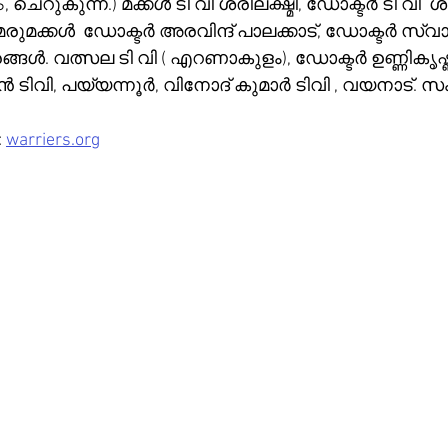
ചെറുകുന്ന്.) മക്കൾ ടി വി ശ്രീലക്ഷ്മി, ഡോക്ടർ ടി വി  
മക്കൾ  ഡോക്ടർ അരവിന്ദ് പാലക്കാട്, ഡോക്ടർ സ്വാ
. വത്സല ടി വി ( എറണാകുളം), ഡോക്ടർ ഉണ്ണികൃഷ്ണൻ
രൻ ടിവി, പയ്യന്നൂർ, വിനോദ് കുമാർ ടിവി , വയനാട്. സംസ
 
warriers.org