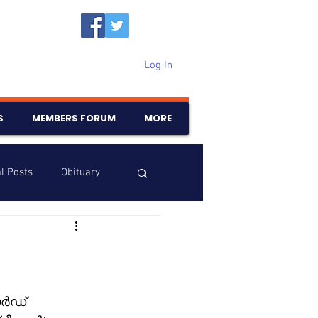
Log In
S
MEMBERS FORUM
MORE
l Posts
Obituary
Samajam
Birthdays
 
േർഡ് 