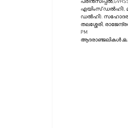
പ്രിൻസിപ്പൽ,GVHSS, 
എയിംസ് ഡൽഹി), മരു
ഡൽഹി). സഹോദരങ്ങൾ
തലശ്ശേരി, രാജേന്ദ്
PM
ആദരാഞ്ജലികൾ 🙏: