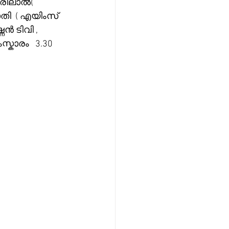
ശ്രീലാൽ( 
തി  ( എയിംസ് 
 ടിവി , 
്കാരം   3.30 