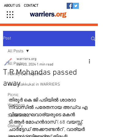
ABOUT US
CONTACT
Post
All Posts
warriers.org
All Posts
Jan 20, 2024
1 min read
T R Mohandas passed
Family Get-together
away
Kedavilakkukal in WARRIERS
Picnic
തിരൂർ കെ ജി പടിയിൽ ശാരദാ 
Weddings
നിവാസിൽ പരേതനായ അഡ്വ എ 
വിജയരാഘവാര്യരുടെ മകൻ 
Social Posts
ടി.ആർ മോഹൻദാസ് ( 68 വയസ്സ്, 
Obituary
ചാർട്ടേഡ് അക്കൗണ്ടൻറ് , വാര്യർ 
Awards & Scholarships