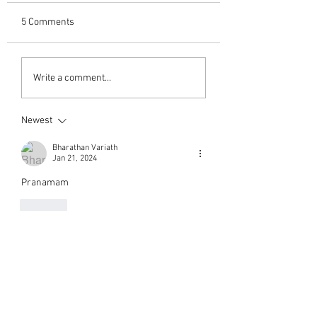
5 Comments
Write a comment...
Newest
Bharathan Variath
Jan 21, 2024
Pranamam 
Like
Ravindran K Warrier
Jan 21, 2024
Heartfelt  condolences  🙏 
Like