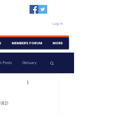
Log In
S
MEMBERS FORUM
MORE
l Posts
Obituary
Samajam
Birthdays
82) 