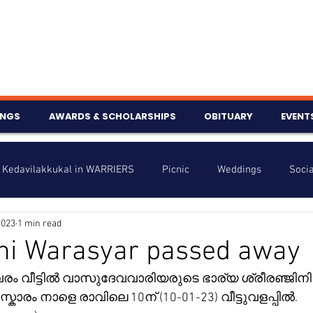
INGS
AWARDS & SCHOLARSHIPS
OBITUARY
EVENT
Kedavilakkukal in WARRIERS
Picnic
Weddings
Socia
2023
1 min read
s
Info
Charity
Latest News
Talent Corner
ini Warasyar passed away
ം വീട്ടിൽ വാസുദേവവാരിയരുടെ ഭാര്യ ശ്രീരഞ്ജിനി (
nniversary
കാരം നാളെ രാവിലെ 10ന് (10-01-23) വീട്ടുവളപ്പിൽ.