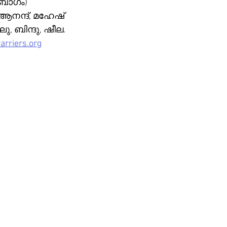
ംബാഗം)
, ബിന്ദു, ഷീല.
arriers.org