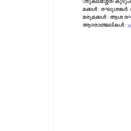
(തുകലശ്ശേരി കുടു
മരുമക്കൾ : ആശ രഘു
ആദരാഞ്ജലികൾ : 
w