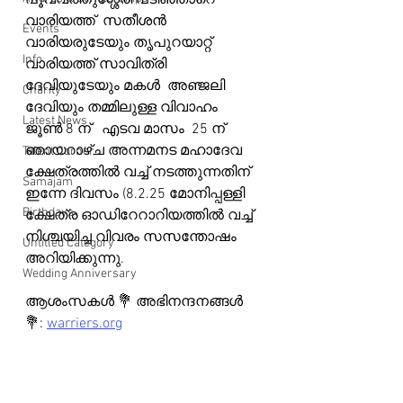
പൂവ്വത്തുശ്ശേരി പടിഞ്ഞാറെ 
വാരിയത്ത്  സതീശൻ 
Events
വാരിയരുടേയും തൃപുറയാറ്റ് 
Info
വാരിയത്ത് സാവിത്രി 
ദേവിയുടേയും മകൾ  അഞ്ജലി 
Charity
ദേവിയും തമ്മിലുള്ള വിവാഹം   
Latest News
ജൂൺ 8 ന്   എടവ മാസം  25 ന്  
ഞായറാഴ്ച അന്നമനട മഹാദേവ 
Talent Corner
ക്ഷേത്രത്തിൽ വച്ച് നടത്തുന്നതിന്  
Samajam
ഇന്നേ ദിവസം (8.2.25 മോനിപ്പള്ളി 
Birthdays
ക്ഷേത്ര ഓഡിറേറാറിയത്തിൽ വച്ച് 
നിശ്ചയിച്ച വിവരം സസന്തോഷം 
Untitled Category
അറിയിക്കുന്നു.
Wedding Anniversary
ആശംസകൾ 💐 അഭിനന്ദനങ്ങൾ 
💐: 
warriers.org