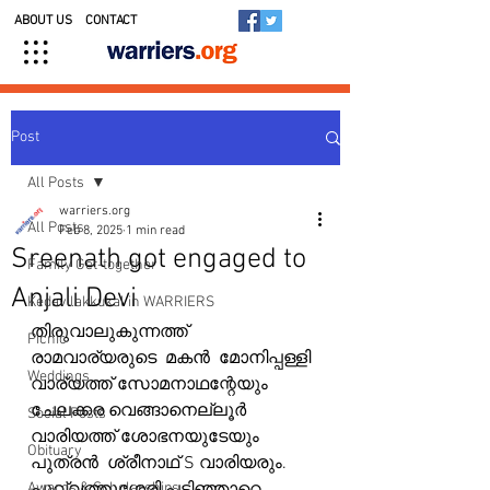
ABOUT US
CONTACT
Post
All Posts
warriers.org
All Posts
Feb 8, 2025
1 min read
Sreenath got engaged to
Family Get-together
Anjali Devi
Kedavilakkukal in WARRIERS
തിരുവാലുകുന്നത്ത്  
Picnic
രാമവാര്യരുടെ  മകന്‍  മോനിപ്പള്ളി 
Weddings
വാര്യത്ത് സോമനാഥന്റേയും 
ചേലക്കര വെങ്ങാനെല്ലൂർ 
Social Posts
വാരിയത്ത് ശോഭനയുടേയും 
Obituary
പുത്രൻ  ശ്രീനാഥ് S വാരിയരും.  
Awards & Scholarships