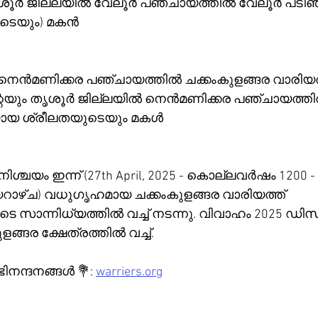
ൂർ ജില്ലയിൽ വേലൂർ പഞ്ചായത്തിൽ വേലൂർ പടിഞ
ടെയും) മകൻ 
നെൻമണിക്കര പഞ്ചായത്തിൽ ചക്കംകുളങ്ങര വാരിയത്
െയും തൃശൂർ ജില്ലയിൽ നെൻമണിക്കര പഞ്ചായത്ത
യായ ശ്രീലതയുടെയും മകൾ 
ിശ്ചയം ഇന്ന് (27th April, 2025 - കൊല്ലവർഷം 1200 - മ
റാഴ്ച) വധുഗൃഹമായ ചക്കംകുളങ്ങര വാരിയത്ത് 
ടെ സാന്നിധ്യത്തിൽ വച്ച് നടന്നു. വിവാഹം 2025 ഡ
ങ്ങര ക്ഷേത്രത്തിൽ വച്ച്.
ന്ദനങ്ങൾ 💐: 
warriers.org