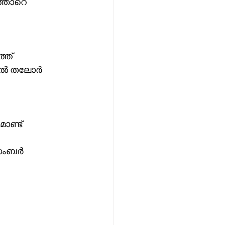
്ഞാറെ 
ത് 
ിൽ തലോർ 
ാണ്ട് 
ിസംബർ 