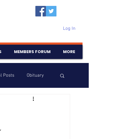
Log In
S
MEMBERS FORUM
MORE
l Posts
Obituary
Samajam
Birthdays
 