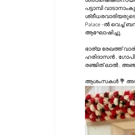
ശതാഭിഷിക്തനായി.
പട്ടാമ്പി വാടാനാം
ശ്രീധരവാരിയരുടെ ശ
Palace -ൽ വെച്ച് 
ആഘോഷിച്ചു.
ഭാര്യ രേഖത്ത് വാരി
ഹരിദാസൻ , ഗോപിന
രഞ്ജിത് ലാൽ , അഞ്
ആശംസകൾ 💐 അഭിന