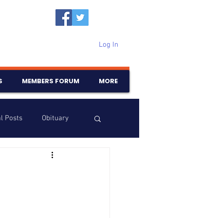
Log In
S
MEMBERS FORUM
MORE
l Posts
Obituary
Samajam
Birthdays