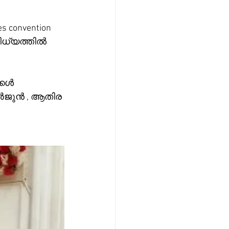
 convention 
ിധ്യത്തിൽ 
്കൾ 
ർജുൻ , ആതിര 