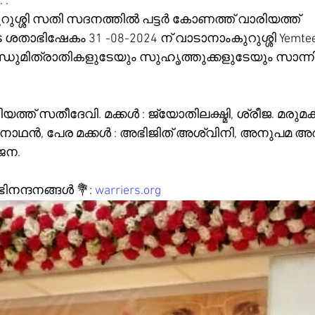
 :
കുറുശ്ശി സതി സദനത്തിൽ പട്ടർ കോണത്ത് വാരിയത്ത് 
താഭിഷേകം 31 -08-2024 ന് വാടാനാംകുറുശ്ശി Yemtees
ബന്ധുമിത്രാതികളുടേയും സുഹൃത്തുക്കളുടേയും സാന്ന
യത്ത് സതീദേവി. മക്കൾ : ജ്യോതിലക്ഷ്മി, ശ്രീജ. മരുമക
ാഥൻ, പേര മക്കൾ : അഭിജിത് അശ്വിനി, അനുപമ അ
ജന.
ന്ദനങ്ങൾ 💐: 
warriers.org