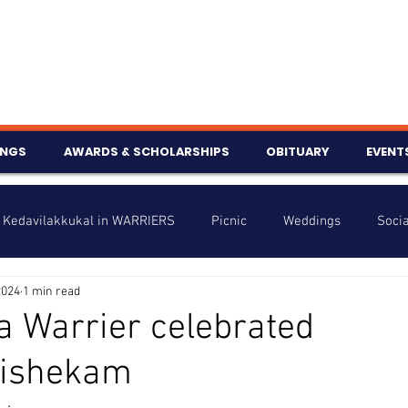
INGS
AWARDS & SCHOLARSHIPS
OBITUARY
EVENT
Kedavilakkukal in WARRIERS
Picnic
Weddings
Socia
2024
1 min read
s
Info
Charity
Latest News
Talent Corner
 Warrier celebrated
ishekam
nniversary