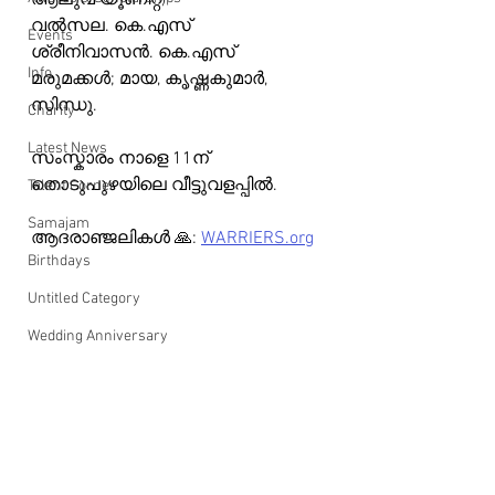
ആലുവ യൂണിറ്റ്)
വൽസല. കെ.എസ്
Events
ശ്രീനിവാസൻ. കെ.എസ്
Info
മരുമക്കൾ; മായ, കൃഷ്ണകുമാർ, 
സിന്ധു.
Charity
Latest News
സംസ്കാരം നാളെ 11ന് 
തൊടുപുഴയിലെ വീട്ടുവളപ്പിൽ.
Talent Corner
Samajam
ആദരാഞ്ജലികൾ 🙏: 
WARRIERS.org
Birthdays
Untitled Category
Wedding Anniversary