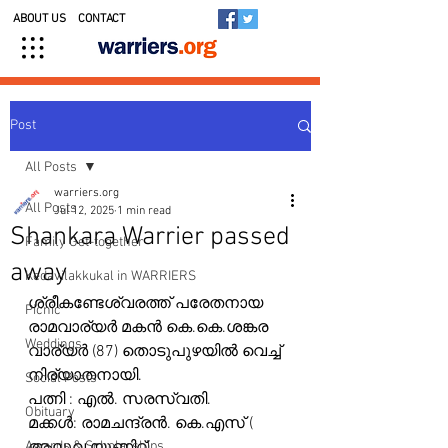
ABOUT US
CONTACT
Post
All Posts
warriers.org
All Posts
Jul 12, 2025
1 min read
Shankara Warrier passed
Family Get-together
away
Kedavilakkukal in WARRIERS
ശ്രീകണ്ടേശ്വരത്ത് പരേതനായ  
Picnic
രാമവാര്യർ മകൻ കെ.കെ.ശങ്കര 
Weddings
വാര്യർ (87) തൊടുപുഴയിൽ വെച്ച് 
നിര്യാതനായി.
Social Posts
പത്നി : എൽ. സരസ്വതി.
Obituary
മക്കൾ: രാമചന്ദ്രൻ. കെ.എസ് ( 
Awards & Scholarships