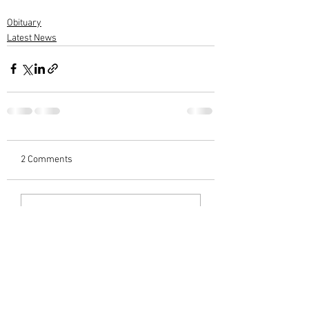
Obituary
Latest News
2 Comments
Write a comment...
Newest
ramuewarrier1947
Sep 27, 2021