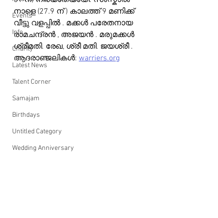
01 ന്) നിര്യാതയായി. സംസ്കാരം 
നാളെ (27.9 ന് ) കാലത്ത് 9 മണിക്ക് 
Events
വീട്ടു വളപ്പിൽ . മക്കൾ പരേതനായ 
Info
രാമചന്ദ്രൻ , അജയൻ . മരുമക്കൾ 
ശ്രീമതി. രേഖ, ശ്രീ മതി. ജയശ്രീ .
Charity
ആദരാഞ്ജലികൾ: 
warriers.org
Latest News
Talent Corner
Samajam
Birthdays
Untitled Category
Wedding Anniversary