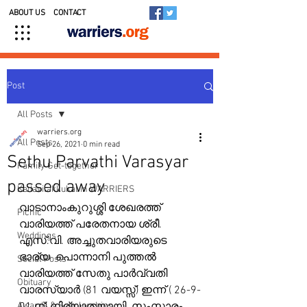
ABOUT US
CONTACT
Post
All Posts
warriers.org
All Posts
Sep 26, 2021
0 min read
Sethu Parvathi Varasyar
Family Get-together
passed away
Kedavilakkukal in WARRIERS
വാടാനാംകുറുശ്ശി ശേഖരത്ത് 
Picnic
വാരിയത്ത് പരേതനായ ശ്രീ. 
Weddings
എസ്.വി. അച്ചുതവാരിയരുടെ 
ഭാര്യ  പൊന്നാനി പുത്തൽ 
Social Posts
വാരിയത്ത് സേതു പാർവ്വതി 
Obituary
വാരസ്യാർ (81 വയസ്സ്) ഇന്ന് ( 26-9-
Awards & Scholarships