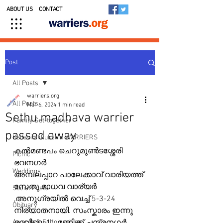
ABOUT US
CONTACT
Post
All Posts
warriers.org
All Posts
Mar 6, 2024
1 min read
Sethu madhava warrier
Family Get-together
passed away
Kedavilakkukal in WARRIERS
കൽമണ്ടപം ചെറുമുൺടശ്ശേരി 
Picnic
ഭവനഗർ
Weddings
അമ്പലപ്പാറ പാലേക്കാവ് വാരിയത്ത് 
സേതു മാധവ വാര്യർ 
Social Posts
,അനുഗ്രയിൽ വെച്ച് 5-3-24 
Obituary
നിര്യാതനായി. സംസ്കാരം ഇന്നു 
Awards & Scholarships