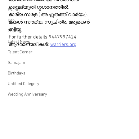
രാവിലെ 11 മണിക്ക് ചന്ദ്രനഗർ 
വൈദ്യുതി ശ്മശാനത്തിൽ.
Events
ഭാര്യ:സരള ( അച്ചുതത്ത് വാര്യം). 
Info
മക്കൾ സൗമ്യ, സുചിത്ര. മരുമകൻ 
ബിജു 
Charity
For further details 9447997424
Latest News
ആദരാഞ്ജലികൾ: 
warriers.org
Talent Corner
Samajam
Birthdays
Untitled Category
Wedding Anniversary