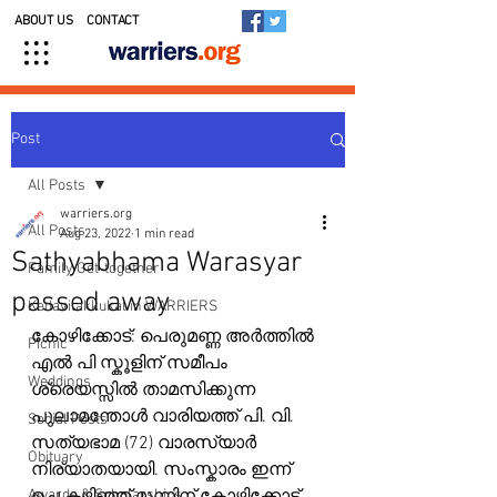
ABOUT US
CONTACT
Post
All Posts
warriers.org
All Posts
Aug 23, 2022
1 min read
Sathyabhama Warasyar
Family Get-together
passed away
Kedavilakkukal in WARRIERS
കോഴിക്കോട്: പെരുമണ്ണ അർത്തിൽ 
Picnic
എൽ പി സ്കൂളിന് സമീപം 
Weddings
ശ്രെയസ്സിൽ താമസിക്കുന്ന 
പുലാമന്തോൾ വാരിയത്ത് പി. വി. 
Social Posts
സത്യഭാമ (72) വാരസ്യാർ 
Obituary
നിര്യാതയായി. സംസ്കാരം ഇന്ന് 
Awards & Scholarships