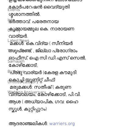
ഉച്ച കഴിഞ്ഞ് മൂന്നിന് കോഴിക്കോട് 
കോർപറേഷൻ വൈദ്യുതി 
Events
ശ്മശാനത്തിൽ. 
Info
ഭർത്താവ്: പരേതനായ 
കുമ്മായമ്മൂല കെ. നാരായണ 
Charity
വാര്യർ. 
Latest News
 മക്കൾ: കെ.വിദ്യ ( സീനിയർ 
സൂപ്രണ്ട്, , ജില്ലാ പ്രോഗ്രാം 
Talent Corner
ഓഫീസ്, ഐ സി ഡി എസ് സെൽ, 
Samajam
കോഴിക്കോട്),
Birthdays
 പ്രഭു വാര്യർ (കേരള കൗമുദി 
കൊച്ചി യൂണിറ്റ് ചീഫ്)
Untitled Category
 മരുമക്കൾ: സതീഷ് ( കരുണ 
Wedding Anniversary
വിദ്യാലയം, കോഴിക്കോട്), പി.വി. 
ആശ ( അധ്യാപിക, ഗവ: ഹൈ 
സ്കൂൾ, കുറ്റിപ്പുറം)
ആദരാഞ്ജലികൾ: 
warriers.org