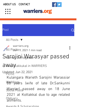
ABOUT US
CONTACT
Post
All Posts
warriers.org
All Posts
Jun 19, 2021
1 min read
Sarojini Warasyar passed
Family Get-together
away
Kedavilakkukal in WARRIERS
Updated:
Jun 22, 2021
Picnic
Kulangara Warieth Sarojini Warassiar 
Weddings
88 years (wife of late Dr.Sankunni 
Warrier) passed away on 18 June 
Social Posts
2021 at Kottakkal due to age related 
Obituary
ailments.
Awards & Scholarships