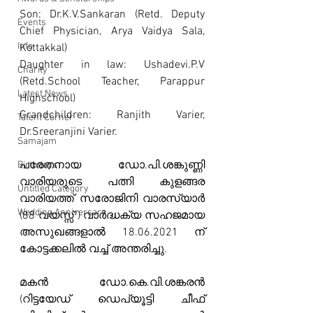
Son: Dr.K.V.Sankaran (Retd. Deputy 
Events
Chief Physician, Arya Vaidya Sala, 
Info
Kottakkal)
Daughter in law: Ushadevi.P.V 
Charity
(Retd.School Teacher, Parappur 
Latest News
Highschool)
Grandchildren: Ranjith Varier, 
Talent Corner
Dr.Sreeranjini Varier.
Samajam
പരേതനായ ഡോ.പി.ശങ്കുണ്ണി 
Birthdays
വാരിയരുടെ പത്നി കുളങ്ങര 
Untitled Category
വാരിയത്ത് സരോജിനി വാരസ്യാർ 
Wedding Anniversary
(88 വയസ്സ് ) വാർദ്ധക്യ സഹജമായ 
അസുഖങ്ങളാൽ 18.06.2021 ന് 
കോട്ടക്കലിൽ വച്ച് അന്തരിച്ചു.
മകൻ ഡോ.കെ.വി.ശങ്കരൻ 
(റിട്ടയേഡ് ഡെപ്യൂട്ടി ചീഫ് 