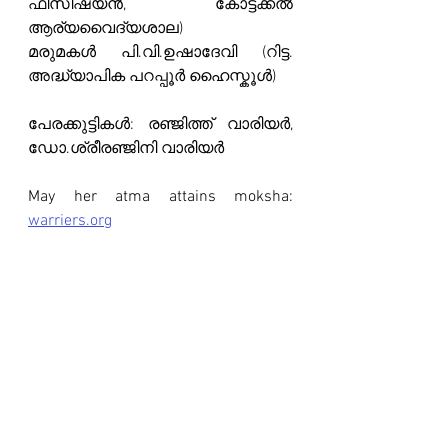
ഫിസിഷ്യൻ, കോട്ടക്കൽ 
ആര്യവൈദ്യശാല)
മരുമകൾ പി.വി.ഉഷാദേവി (റിട്ട. 
അദ്ധ്യാപിക പറപ്പൂർ ഹൈസ്കൂൾ)
പേരക്കുട്ടികൾ: രഞ്ജിത്ത് വാരിയർ, 
ഡോ.ശ്രീരഞ്ജിനി വാരിയർ
May her atma attains moksha: 
warriers.org