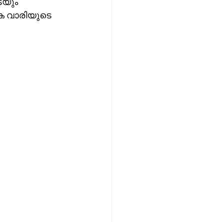
യും 
െ വാരിയുടെ 