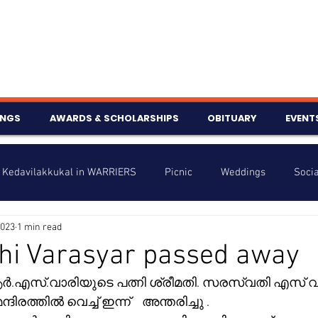
INGS
AWARDS & SCHOLARSHIPS
OBITUARY
EVENT
Kedavilakkukal in WARRIERS
Picnic
Weddings
Socia
2023
1 min read
s
Info
Charity
Latest News
Talent Corner
hi Varasyar passed away
ി.ആർ.എസ്.വാരിയുടെ പത്നി ശ്രീമതി. സരസ്വതി എസ് വ
nniversary
രത്തിൽ വെച്ച് ഇന്ന്    അന്തരിച്ചു .