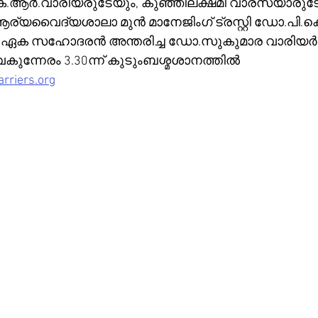
ആർ.വാരിയരുടേയും, കുഞ്ഞിലക്ഷമി വാരസ്യാരുടേ
ആര്യവൈദ്യശാലാ മുൻ മാനേജിംഗ് ട്രസ്റ്റി ഡോ.പി.ക
. ഏക സഹോദരൻ അന്തരിച്ച ഡോ.സുകുമാര വാരിയർ
വൈകുന്നേരം 3.30ന്ന് കുടുംബശ്മശാനത്തിൽ
rriers.org