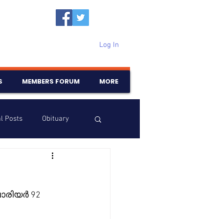
Log In
S
MEMBERS FORUM
MORE
l Posts
Obituary
Samajam
Birthdays
ാരിയർ 92 