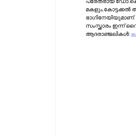
പരേതരായ ഡോ.കെ.
മകളും,കോട്ടക്കൽ 
ഭാഗിനേയിയുമാണ്
സംസ്ക്കാരം ഇന്ന് 
ആദരാഞ്ജലികൾ: 
wa