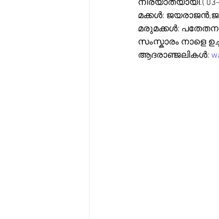
നിര്യാതയായി.( 03-
മക്കൾ: ജയരാജൻ,ജ
മരുമക്കൾ: പതേതന
സംസ്കാരം നാളെ ഉച്ചക്
ആദരാഞ്ജലികൾ: 
wa