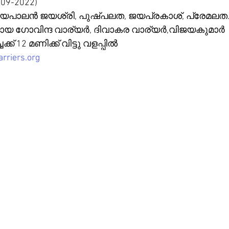
09-2022)
യപാലൻ ജയശ്രി, പുഷ്പലത, ജയപ്രകാശ്, പ്രേമലത.
ായ ഗോവിന്ദ വാര്യർ, ദിവാകര വാര്യർ,വിജയകുമാർ 
ക് 12 മണിക്ക് വിട്ടു വളപ്പിൽ
rriers.org