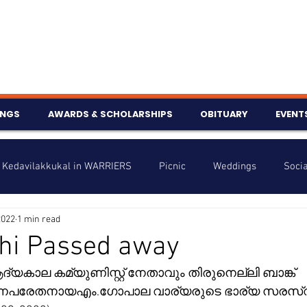
INGS
AWARDS & SCHOLARSHIPS
OBITUARY
EVENT
Kedavilakkukal in WARRIERS
Picnic
Weddings
Socia
2022
1 min read
s
Info
Charity
Latest News
Talent Corner
hi Passed away
്യകാല കമ്യുണിസ്റ്റ് നേതാവും തിരുനെല്ലി ബാങ്ക് 
nniversary
ന്നപരേതനായഎം.ഗോപാല വാര്യരുടെ ഭാര്യ സരസ്വത