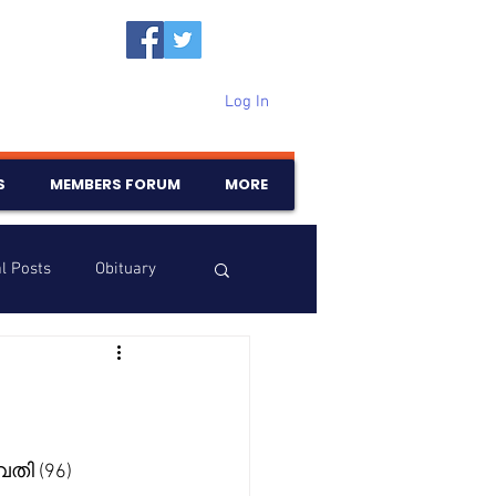
Log In
S
MEMBERS FORUM
MORE
l Posts
Obituary
Samajam
Birthdays
ി (96) 